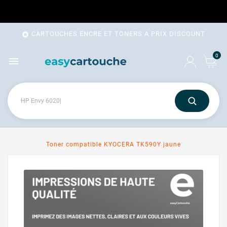
CARTOUCHES ENCRE ET TONERS A PRIX DISCOUNT

0

Toner compatible KYOCERA TK590Y jaune