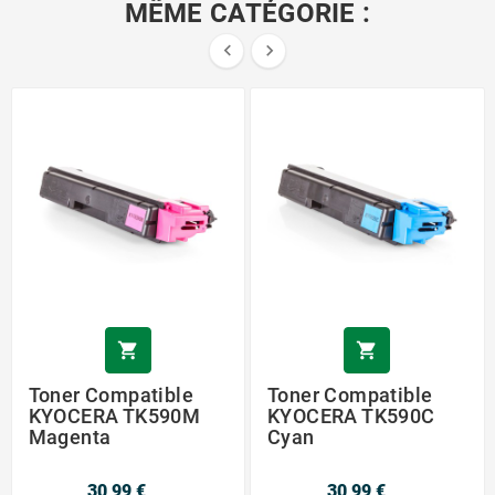
MÊME CATÉGORIE :




Toner Compatible
Toner Compatible
KYOCERA TK590M
KYOCERA TK590C
Magenta
Cyan
30,99 €
30,99 €