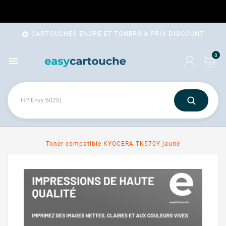
CARTOUCHES ENCRE ET TONERS A PRIX DISCOUNT

0

Toner compatible KYOCERA TK570Y jaune