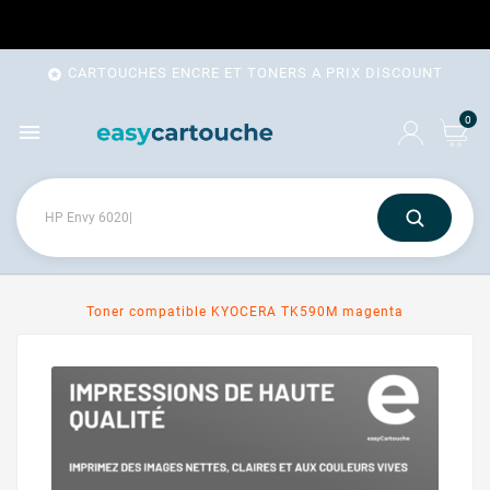
CARTOUCHES ENCRE ET TONERS A PRIX DISCOUNT

0

Toner compatible KYOCERA TK590M magenta