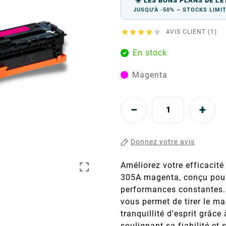
☀️ LES BONS PLANS DE L'É
JUSQU'À -50% – STOCKS LIMI





AVIS CLIENT (1)
En stock
Magenta
Donnez votre avis
Améliorez votre efficacit

305A magenta, conçu pour 
performances constantes.
vous permet de tirer le m
tranquillité d'esprit grâc
soulignant sa fiabilité et 