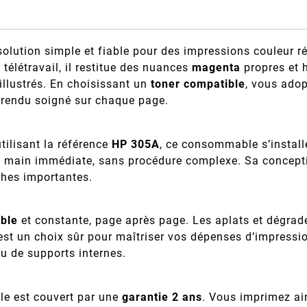
solution simple et fiable pour des impressions couleur r
élétravail, il restitue des nuances
magenta
propres et 
llustrés. En choisissant un
toner compatible
, vous adop
 rendu soigné sur chaque page.
tilisant la référence
HP 305A
, ce consommable s’install
e en main immédiate, sans procédure complexe. Sa concepti
âches importantes.
able
et constante, page après page. Les aplats et dégrad
’est un choix sûr pour maîtriser vos dépenses d’impress
ou de supports internes.
ble est couvert par une
garantie 2 ans
. Vous imprimez ain