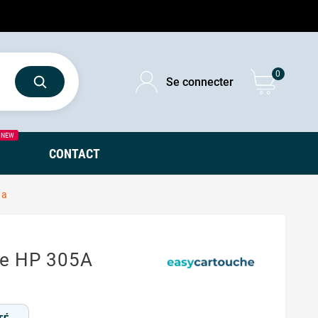
0
Se connecter
NEW
CONTACT
ta
le HP 305A