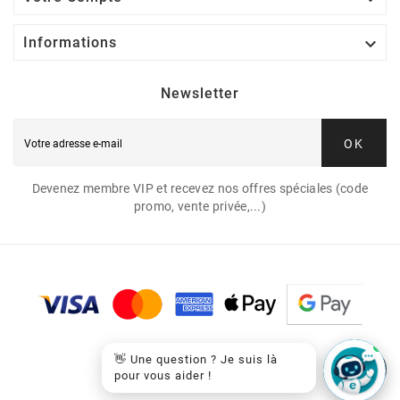

Informations
Newsletter
OK
Devenez membre VIP et recevez nos offres spéciales (code
promo, vente privée,...)
👋 Une question ? Je suis là
pour vous aider !
© 2026 - EasyCartouche™