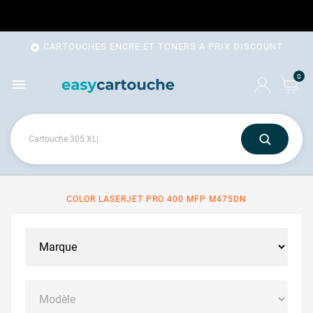
CARTOUCHES ENCRE ET TONERS A PRIX DISCOUNT

0

COLOR LASERJET PRO 400 MFP M475DN