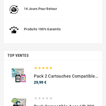
14 Jours Pour Retour
Produits 100% Garantis
TOP VENTES





Pack 2 Cartouches Compatible Avec HP 301 XL Noir Et Couleur
Prix
29,99 €




