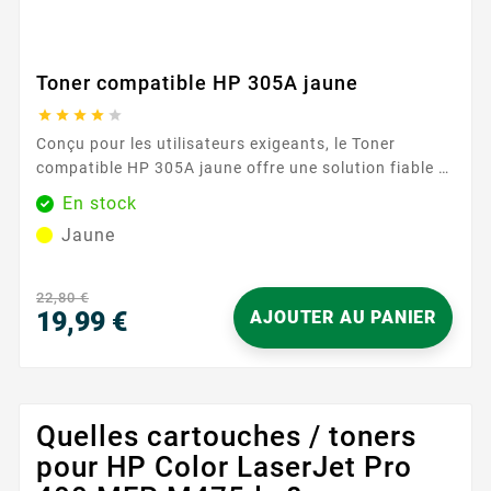
Toner compatible HP 305A jaune





Conçu pour les utilisateurs exigeants, le Toner
compatible HP 305A jaune offre une solution fiable et
simple pour vos impressions couleur du quotidien. Sa
En stock
formule garantit des aplats réguliers et des nuances
Jaune
stables, idéales pour des documents professionnels,
présentations et supports marketing. Compatible
avec la gamme HP 305A / 305X , il s’intègre sans...
22,80 €
19,99 €
AJOUTER AU PANIER
Prix
Quelles cartouches / toners
pour HP Color LaserJet Pro