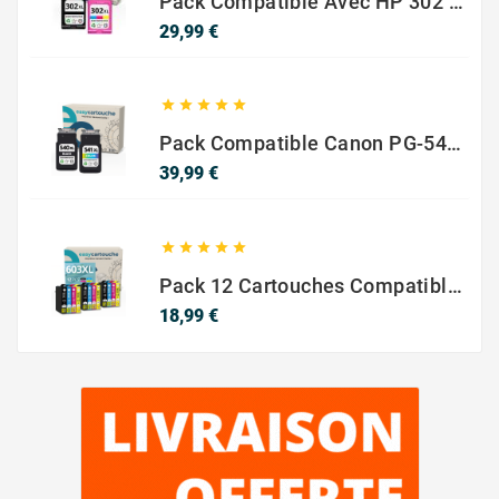
Pack Compatible Avec HP 302 XL Noir Et Couleur - SANS NIVEAU ENCRE
Prix
29,99 €





Pack Compatible Canon PG-540 XL / CL-541 XL – Noir & Couleur – Haute Capacité
Prix
39,99 €





Pack 12 Cartouches Compatible EPSON 603XL
Prix
18,99 €