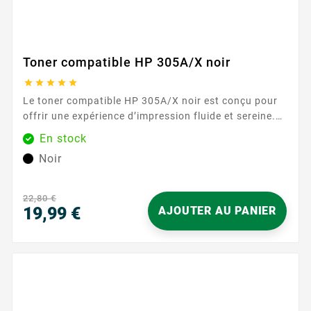
Toner compatible HP 305A/X noir





Le toner compatible HP 305A/X noir est conçu pour
offrir une expérience d’impression fluide et sereine.
Idéal pour les documents du quotidien comme pour
En stock
vos rapports professionnels, il s’intègre parfaitement
Noir
à votre imprimante compatible, pour un résultat
immédiatement opérationnel. Sa formulation assure
des textes nets et des noirs...
22,80 €
19,99 €
AJOUTER AU PANIER
Prix