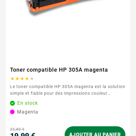
Toner compatible HP 305A magenta





Le toner compatible HP 305A magenta est la solution
simple et fiable pour des impressions couleur
régulières au quotidien. Pensé pour les
En stock
environnements professionnels comme pour le
Magenta
télétravail, il restitue des nuances magenta propres
et homogènes, adaptées aux présentations, supports
marketing, graphiques et documents illustrés. En
22,80 €
choisissant un...
19,99 €
AJOUTER AU PANIER