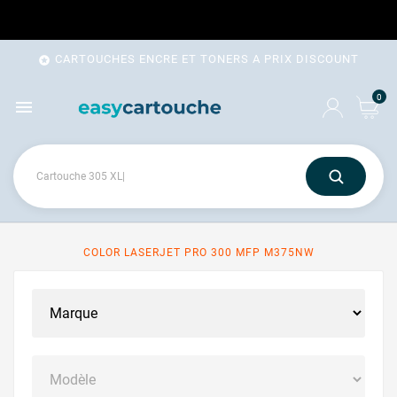
CARTOUCHES ENCRE ET TONERS A PRIX DISCOUNT

0

COLOR LASERJET PRO 300 MFP M375NW