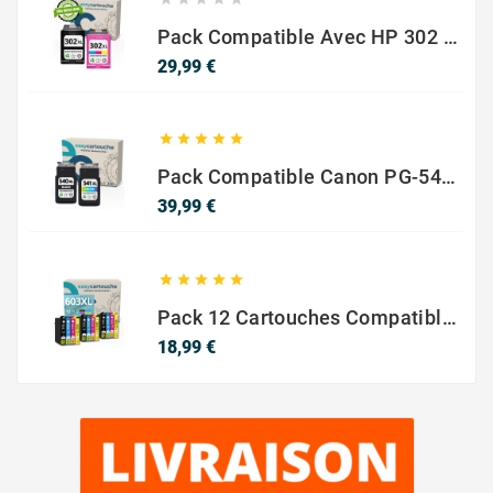
Pack Compatible Avec HP 302 XL Noir Et Couleur - SANS NIVEAU ENCRE
Prix
29,99 €





Pack Compatible Canon PG-540 XL / CL-541 XL – Noir & Couleur – Haute Capacité
Prix
39,99 €





Pack 12 Cartouches Compatible EPSON 603XL
Prix
18,99 €