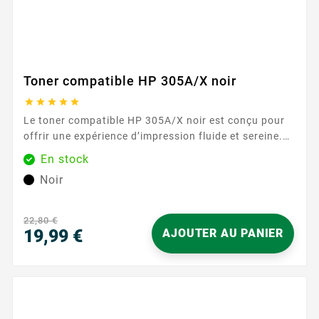
Toner compatible HP 305A/X noir





Le toner compatible HP 305A/X noir est conçu pour
offrir une expérience d’impression fluide et sereine.
Idéal pour les documents du quotidien comme pour
En stock
vos rapports professionnels, il s’intègre parfaitement
Noir
à votre imprimante compatible, pour un résultat
immédiatement opérationnel. Sa formulation assure
des textes nets et des noirs...
22,80 €
19,99 €
AJOUTER AU PANIER
Prix