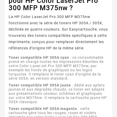
pour HP Color LaserJet Pro
300 MFP M375nw ?
La HP Color LaserJet Pro 300 MFP M375nw
fonctionne avec la série de toners HP 305A / 305X,
déclinée en quatre couleurs. Sur Easycartouche, vous
trouverez des toners compatibles spécifiques à cette
imprimante, conçus pour remplacer directement les
références d’origine HP de la même série.
Toner compatible HP 305A cyan
: ce consommable
prend en charge toutes les impressions bleutées de
votre Color LaserJet Pro 300 MFP M375nw, par
exemple les fonds de graphiques ou les logos
turquoise. Il remplace le toner cyan d’origine de la
série 305A, en version standard.
Toner compatible HP 305A jaune
: dédié aux aplats
jaunes et aux dégradés chauds, ce toner est adapté
aux présentations couleur, schémas et graphiques
sur votre M375nw. Il remplace la cartouche jaune HP
305A classique.
Toner compatible HP 305A magenta
: cette
cartouche gère tous les rouges, roses et violets
imprimés par votre Color LaserJet Pro 300 MFP