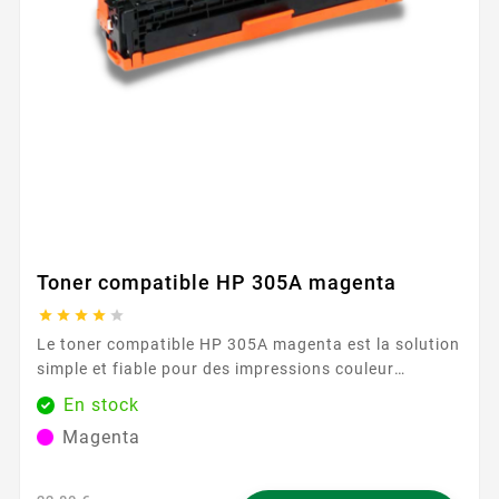
Toner compatible HP 305A magenta





Le toner compatible HP 305A magenta est la solution
simple et fiable pour des impressions couleur
régulières au quotidien. Pensé pour les
En stock
environnements professionnels comme pour le
Magenta
télétravail, il restitue des nuances magenta propres
et homogènes, adaptées aux présentations, supports
marketing, graphiques et documents illustrés. En