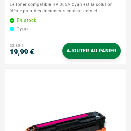
Le toner compatible HP 305A Cyan est la solution
idéale pour des documents couleur nets et
homogènes au quotidien. Conçu pour s’intégrer
En stock
naturellement à votre environnement d’impression, il
Cyan
offre un cyan précis pour vos graphiques, logos et
présentations, tout en garantissant une expérience
d’utilisation sereine. Avec sa compatibilité ...
22,80 €
19,99 €
AJOUTER AU PANIER
Prix