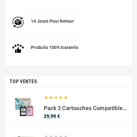
14 Jours Pour Retour
Produits 100% Garantis
TOP VENTES





Pack 2 Cartouches Compatible Avec HP 301 XL Noir Et Couleur
Prix
29,99 €




