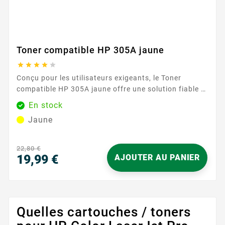
Toner compatible HP 305A jaune





Conçu pour les utilisateurs exigeants, le Toner
compatible HP 305A jaune offre une solution fiable et
simple pour vos impressions couleur du quotidien. Sa
En stock
formule garantit des aplats réguliers et des nuances
Jaune
stables, idéales pour des documents professionnels,
présentations et supports marketing. Compatible
avec la gamme HP 305A / 305X , il s’intègre sans...
22,80 €
19,99 €
AJOUTER AU PANIER
Prix
Quelles cartouches / toners