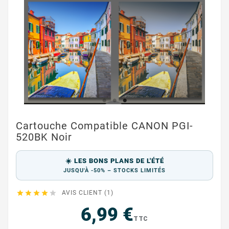
Cartouche Compatible CANON PGI-
520BK Noir
☀️ LES BONS PLANS DE L'ÉTÉ
JUSQU'À -50% – STOCKS LIMITÉS





AVIS CLIENT (1)
6,99 €
TTC