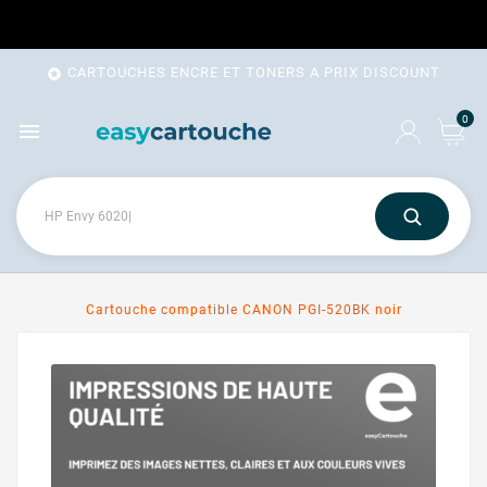
CARTOUCHES ENCRE ET TONERS A PRIX DISCOUNT

0

Cartouche compatible CANON PGI-520BK noir