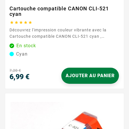
Cartouche compatible CANON CLI-521
cyan





Découvrez l'impression couleur vibrante avec la
Cartouche compatible CANON CLI-521 cyan ,
exclusivement disponible chez Easycartouche. Cette
En stock
cartouche d'encre de haute qualité est conçue pour
Cyan
offrir des impressions époustouflantes, de qualité
professionnelle, garantissant que chaque document
et photo se distingue par une clarté et une brillance
7,20 €
exceptionnelles. Parfaitement...
6,99 €
AJOUTER AU PANIER
Prix