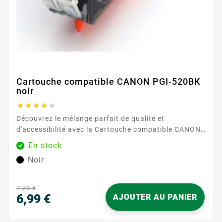
Cartouche compatible CANON PGI-520BK
noir





Découvrez le mélange parfait de qualité et
d'accessibilité avec la Cartouche compatible CANON
PGI-520BK noir , disponible exclusivement chez
En stock
Easycartouche. Conçue pour ceux qui exigent
Noir
l'excellence dans chaque impression, cette cartouche
garantit que vos documents et images sont rendus
avec précision et clarté. Que vous imprimiez des
7,20 €
rapports professionnels ou des photos...
6,99 €
AJOUTER AU PANIER
Prix