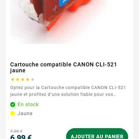
Cartouche compatible CANON CLI-521
jaune





Optez pour la Cartouche compatible CANON CLI-521
jaune et profitez d’une solution fiable pour vos
impressions couleur au quotidien. Conçue pour les
En stock
imprimantes Canon utilisant les références PGI-520 /
Jaune
CLI-521 , elle offre une compatibilité sans tracas et
s’intègre naturellement à votre routine d’impression,
à la maison comme au bureau. ...
7,20 €
6,99 €
AJOUTER AU PANIER