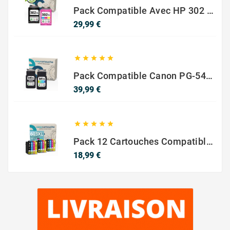
Pack Compatible Avec HP 302 XL Noir Et Couleur - SANS NIVEAU ENCRE
Prix
29,99 €





Pack Compatible Canon PG-540 XL / CL-541 XL – Noir & Couleur – Haute Capacité
Prix
39,99 €





Pack 12 Cartouches Compatible EPSON 603XL
Prix
18,99 €