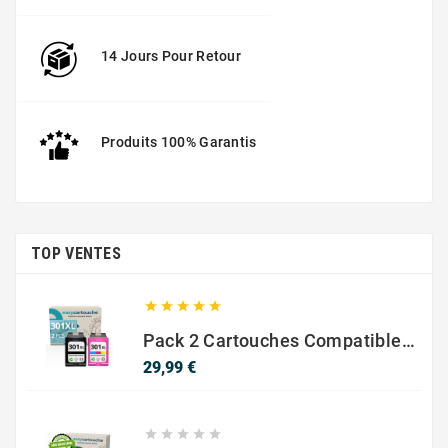
14 Jours Pour Retour
Produits 100% Garantis
TOP VENTES





Pack 2 Cartouches Compatible Avec HP 301 XL Noir Et Couleur
Prix
29,99 €




