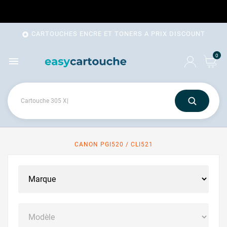
CARTOUCHES ENCRE ET TONERS A PRIX DISCOUNT

0

CANON PGI520 / CLI521