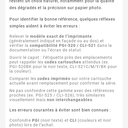
restent un choix naturel, notamment pour la qualité
des dégradés et la précision sur papier photo.
Pour identifier la bonne référence, quelques réflexes
simples aident à éviter les erreurs :
Relever le
modèle exact de l’imprimante
(généralement indiqué en façade ou au dos) et
vérifier la
compatibilité PGI-520 / CLI-521
dans la
documentation ou l’écran de statut.
Ouvrir le capot : l’étiquette près des emplacements
peut rappeler les
codes cartouches
attendus (ex.
PGI-520BK pour le noir texte, CLI-521C/M/Y/BK pour
la couleur).
Comparer les
codes imprimés
sur votre cartouche
actuelle avant remplacement pour confirmer la série.
Ne pas confondre cette gamme avec des références
proches (ex. PGI-525 / CLI-526), très similaires
visuellement mais
non interchangeables
.
Les erreurs courantes à éviter sont bien connues :
Confondre
PGI
(noir texte) et
CLI
(couleurs et noir
photo) lors de l’achat.