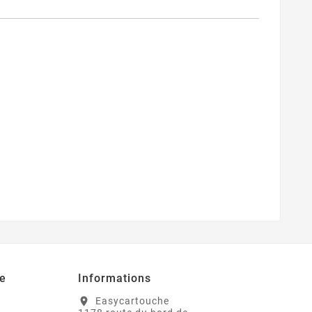
e
Informations
Easycartouche
location_on