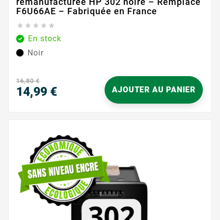
remanufacturée HP 302 noire – Remplace
F6U66AE – Fabriquée en France





En stock
Noir
16,80 €
14,99 €
AJOUTER AU PANIER
Prix