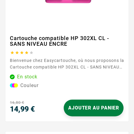
Cartouche compatible HP 302XL CL -
SANS NIVEAU ENCRE





Bienvenue chez Easycartouche, où nous proposons la
Cartouche compatible HP 302XL CL - SANS NIVEAU
ENCRE , un choix de premier plan pour ceux qui
En stock
recherchent qualité et fiabilité dans leurs besoins
Couleur
d'impression. Cette cartouche est conçue pour
fournir des impressions couleur éclatantes,
garantissant que vos documents et images se
16,80 €
démarquent avec clarté et précision. La...
14,99 €
AJOUTER AU PANIER
Prix