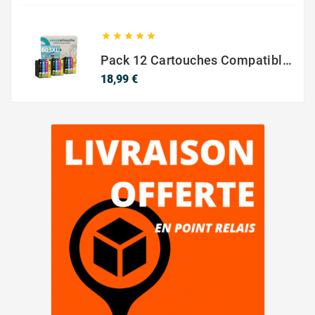





Pack 12 Cartouches Compatible EPSON 603XL
Prix
18,99 €