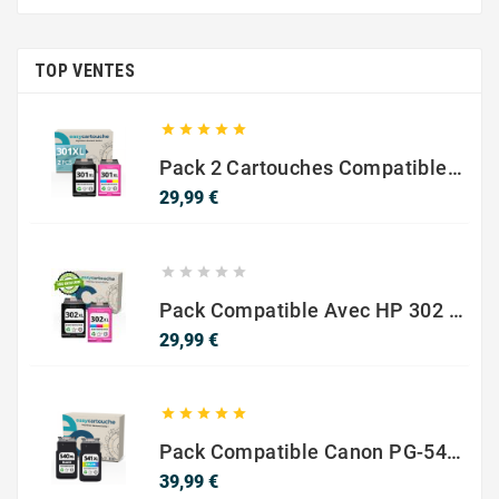
TOP VENTES





Pack 2 Cartouches Compatible Avec HP 301 XL Noir Et Couleur
Prix
29,99 €





Pack Compatible Avec HP 302 XL Noir Et Couleur - SANS NIVEAU ENCRE
Prix
29,99 €





Pack Compatible Canon PG-540 XL / CL-541 XL – Noir & Couleur – Haute Capacité
Prix
39,99 €