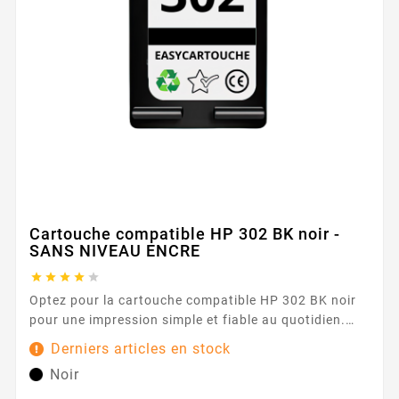
Cartouche compatible HP 302 BK noir -
SANS NIVEAU ENCRE





Optez pour la cartouche compatible HP 302 BK noir
pour une impression simple et fiable au quotidien.
Conçue pour les imprimantes utilisant la série HP 302
Derniers articles en stock
, elle offre une expérience fluide et rassurante, idéale
Noir
pour vos documents de bureau, vos rapports et vos
courriers. Son encre noire délivre des textes nets et