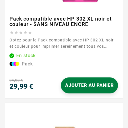
Pack compatible avec HP 302 XL noir et
couleur - SANS NIVEAU ENCRE





Optez pour le Pack compatible avec HP 302 XL noir
et couleur pour imprimer sereinement tous vos
documents du quotidien. Conçu pour les imprimantes
En stock
acceptant la référence HP 302 , ce duo réunit une
Pack
cartouche noire et une cartouche couleur au format
XL, idéal pour enchaîner les impressions avec
régularité. Vous profitez d’une...
34,80 €
29,99 €
AJOUTER AU PANIER
Prix