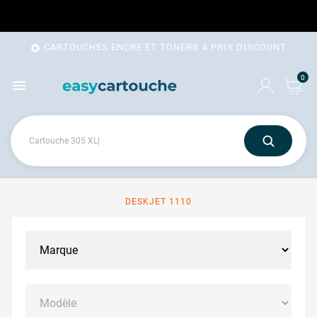
CARTOUCHES ENCRE ET TONERS A PRIX DISCOUNT

0

DESKJET 1110