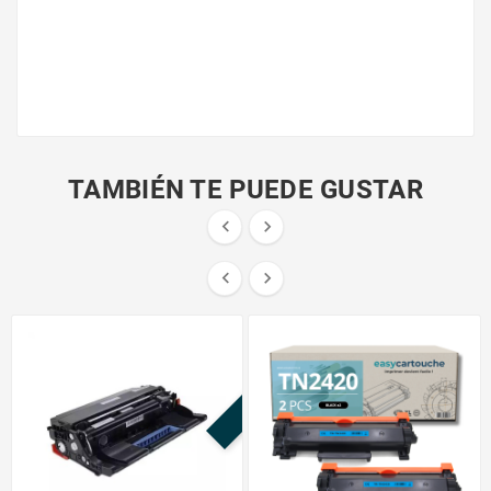
TAMBIÉN TE PUEDE GUSTAR




¡EN OFERTA!