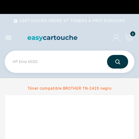
CARTOUCHES ENCRE ET TONERS A PRIX DISCOUNT

0

Tóner compatible BROTHER TN-2420 negro