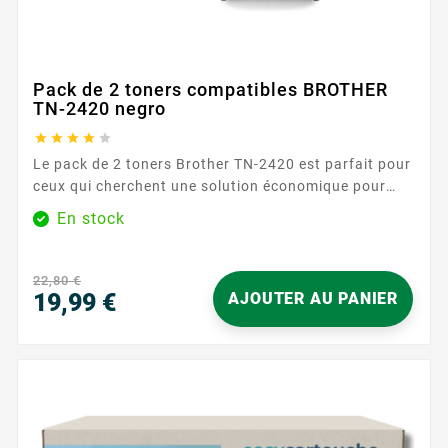
Pack de 2 toners compatibles BROTHER
TN-2420 negro





Le pack de 2 toners Brother TN-2420 est parfait pour
ceux qui cherchent une solution économique pour
leurs besoins d'impression. Avec une capacité de
En stock
3000 pages par toner, ce pack assure des
performances fiables et durables. Caractéristiques
principales : Couleur : Noir Capacité d'impression :
22,80 €
3000 pages par...
19,99 €
AJOUTER AU PANIER
Precio