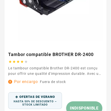
Tambor compatible BROTHER DR-2400





Le tambour compatible Brother DR-2400 est conçu
pour offrir une qualité d'impression durable. Avec une
capacité d'impression de 12 000 pages, ce tambour
Por encargo
Fuera de stock
assure des performances fiables et durables.
Caractéristiques principales : Capacité d'impression :
12 000 pages Garantie : 2 ans Écologique...
☀️ OFERTAS DE VERANO
HASTA 50% DE DESCUENTO –
STOCK LIMITADO
INDISPONIBLE