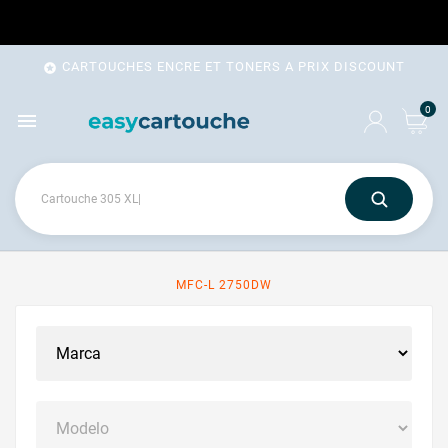
CARTOUCHES ENCRE ET TONERS A PRIX DISCOUNT

0

MFC-L 2750DW