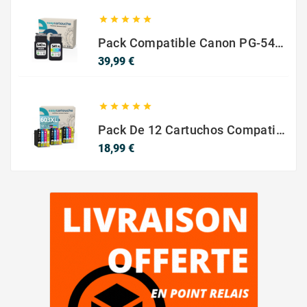





Pack Compatible Canon PG-540 XL / CL-541 XL ? Negro Y Color ? Alta Capacidad
Precio
39,99 €





Pack De 12 Cartuchos Compatibles EPSON 603XL
Precio
18,99 €