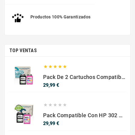
Productos 100% Garantizados
TOP VENTAS





Pack De 2 Cartuchos Compatibles Con HP 301 XL Negro Y Color
Precio
29,99 €





Pack Compatible Con HP 302 XL Negro Y Color - SIN NIVEL DE TINTA
Precio
29,99 €