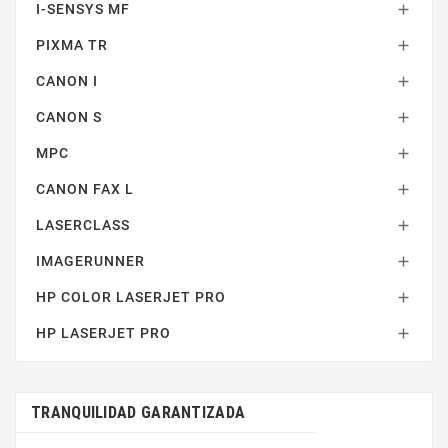
I-SENSYS MF

PIXMA TR

CANON I

CANON S

MPC

CANON FAX L

LASERCLASS

IMAGERUNNER

HP COLOR LASERJET PRO

HP LASERJET PRO

TRANQUILIDAD GARANTIZADA