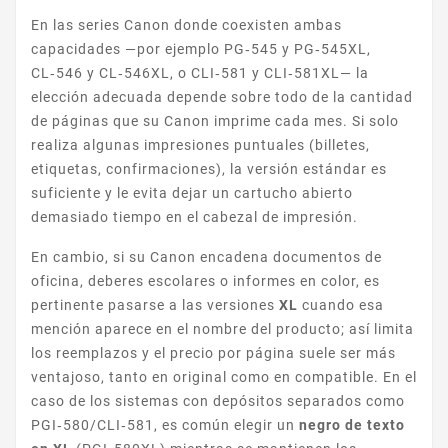
En las series Canon donde coexisten ambas
capacidades —por ejemplo PG‑545 y PG‑545XL,
CL‑546 y CL‑546XL, o CLI‑581 y CLI‑581XL— la
I-SENSYS MF
elección adecuada depende sobre todo de la cantidad
de páginas que su Canon imprime cada mes. Si solo
realiza algunas impresiones puntuales (billetes,
etiquetas, confirmaciones), la versión estándar es
suficiente y le evita dejar un cartucho abierto
demasiado tiempo en el cabezal de impresión.
En cambio, si su Canon encadena documentos de
oficina, deberes escolares o informes en color, es
PIXMA TR
pertinente pasarse a las versiones
XL
cuando esa
mención aparece en el nombre del producto; así limita
los reemplazos y el precio por página suele ser más
ventajoso, tanto en original como en compatible. En el
caso de los sistemas con depósitos separados como
PGI‑580/CLI‑581, es común elegir un
negro de texto