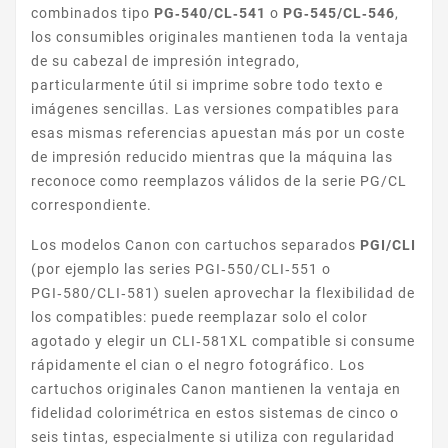
combinados tipo
PG‑540/CL‑541
o
PG‑545/CL‑546
,
los consumibles originales mantienen toda la ventaja
de su cabezal de impresión integrado,
particularmente útil si imprime sobre todo texto e
imágenes sencillas. Las versiones compatibles para
esas mismas referencias apuestan más por un coste
de impresión reducido mientras que la máquina las
PIXMA MG
reconoce como reemplazos válidos de la serie PG/CL
correspondiente.
Los modelos Canon con cartuchos separados
PGI/CLI
(por ejemplo las series PGI‑550/CLI‑551 o
PGI‑580/CLI‑581) suelen aprovechar la flexibilidad de
los compatibles: puede reemplazar solo el color
agotado y elegir un CLI‑581XL compatible si consume
rápidamente el cian o el negro fotográfico. Los
HP COLOR LASERJET
cartuchos originales Canon mantienen la ventaja en
fidelidad colorimétrica en estos sistemas de cinco o
seis tintas, especialmente si utiliza con regularidad