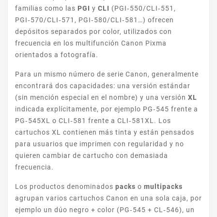
familias como las
PGI
y
CLI
(PGI‑550/CLI‑551,
PGI‑570/CLI‑571, PGI‑580/CLI‑581…) ofrecen
depósitos separados por color, utilizados con
PIXMA PRO
frecuencia en los multifunción Canon Pixma
orientados a fotografía.
Para un mismo número de serie Canon, generalmente
encontrará dos capacidades: una versión estándar
(sin mención especial en el nombre) y una versión
XL
indicada explícitamente, por ejemplo PG‑545 frente a
PG‑545XL o CLI‑581 frente a CLI‑581XL. Los
HP LASERJET M
cartuchos XL contienen más tinta y están pensados
para usuarios que imprimen con regularidad y no
quieren cambiar de cartucho con demasiada
frecuencia.
Los productos denominados
packs
o
multipacks
agrupan varios cartuchos Canon en una sola caja, por
ejemplo un dúo negro + color (PG‑545 + CL‑546), un