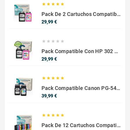





Pack De 2 Cartuchos Compatibles Con HP 301 XL Negro Y Color
Precio
29,99 €





Pack Compatible Con HP 302 XL Negro Y Color - SIN NIVEL DE TINTA
Precio
29,99 €





Pack Compatible Canon PG-540 XL / CL-541 XL ? Negro Y Color ? Alta Capacidad
Precio
39,99 €





Pack De 12 Cartuchos Compatibles EPSON 603XL