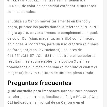
en XL
(PGI‑580XL) mientras se mantienen los
CLI‑581 de color en capacidad estándar si sus fotos
CANON I
son ocasionales.
Si utiliza su Canon mayoritariamente en blanco y
negro, priorice los packs donde la referencia PG o PGI
negra aparezca varias veces, o complemente un pack
de color CLI (cian, magenta, amarillo) con un negro
adicional. Al contrario, para un uso creativo (álbumes
de fotos, tarjetas, invitaciones), los lotes de
CLI‑551/CLI‑571/CLI‑581 en cuatro o cinco colores
CANON S
resultan más aconsejables, y la opción XL en las
tonalidades que más consuma (a menudo el cian y el
magenta) le evita rupturas de tinta en plena tirada.
Preguntas frecuentes
¿Qué cartucho para impresora Canon?
Para conocer
la referencia correcta, localice el código PG, CL, PGI o
CLI indicado en el frontal de su Canon o en el
MPC