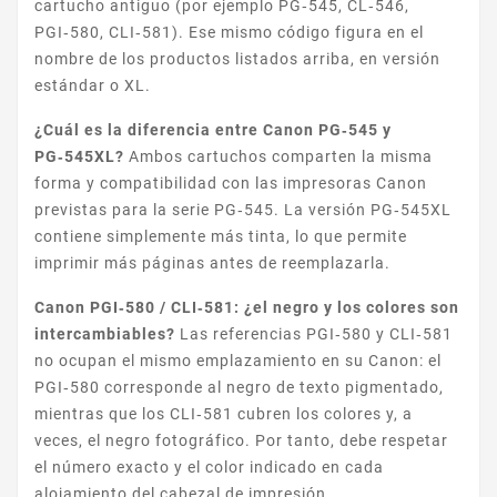
cartucho antiguo (por ejemplo PG‑545, CL‑546,
PGI‑580, CLI‑581). Ese mismo código figura en el
nombre de los productos listados arriba, en versión
estándar o XL.
¿Cuál es la diferencia entre Canon PG‑545 y
PG‑545XL?
Ambos cartuchos comparten la misma
forma y compatibilidad con las impresoras Canon
previstas para la serie PG‑545. La versión PG‑545XL
CANON FAX L
contiene simplemente más tinta, lo que permite
imprimir más páginas antes de reemplazarla.
Canon PGI‑580 / CLI‑581: ¿el negro y los colores son
intercambiables?
Las referencias PGI‑580 y CLI‑581
no ocupan el mismo emplazamiento en su Canon: el
PGI‑580 corresponde al negro de texto pigmentado,
mientras que los CLI‑581 cubren los colores y, a
LASERCLASS
veces, el negro fotográfico. Por tanto, debe respetar
el número exacto y el color indicado en cada
alojamiento del cabezal de impresión.