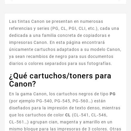
Las tintas Canon se presentan en numerosas
referencias y series (PG, CL, PGI, CLI, etc.), cada una
PIXMA MX
dedicada a una familia concreta de copiadoras e
impresoras Canon. En esta página encontrará
únicamente cartuchos adaptados a su modelo Canon,
ya sean recambios de negro para sus documentos
diarios o colores separados para sus fotografías.
¿Qué cartuchos/toners para
Canon?
PIXMA IX
En la gama Canon, los cartuchos negros de tipo
PG
(por ejemplo PG‑540, PG‑545, PG‑560…) están
diseñados para la impresión de texto denso, mientras
que los cartuchos de color
CL
(CL‑541, CL‑546,
CL‑561…) agrupan cian, magenta y amarillo en un
mismo bloque para las impresoras de 3 colores. Otras