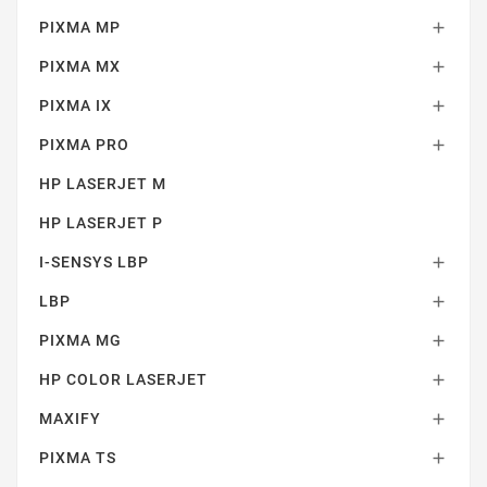
PIXMA MP

PIXMA MX

PIXMA IX

HP LASERJET PRO
PIXMA PRO

HP LASERJET M
HP LASERJET P
I-SENSYS LBP

LBP

PIXMA MG

HP COLOR LASERJET

MAXIFY

PIXMA TS
