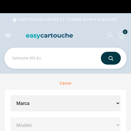
CARTOUCHES ENCRE ET TONERS A PRIX DISCOUNT

0

Canon