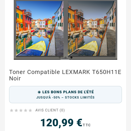
Toner Compatible LEXMARK T650H11E
Noir
☀️ LES BONS PLANS DE L'ÉTÉ
JUSQU'À -50% – STOCKS LIMITÉS





AVIS CLIENT (0)
120,99 €
TTC