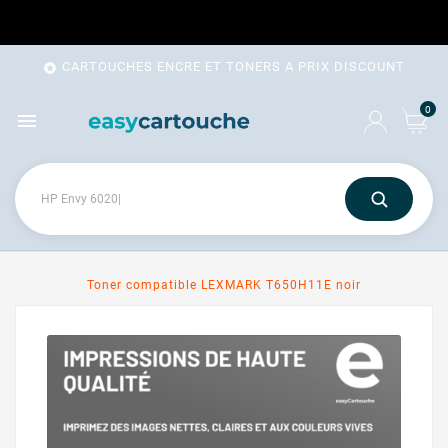
CARTOUCHES ENCRE ET TONERS A PRIX DISCOUNT

0

Toner compatible LEXMARK T650H11E noir