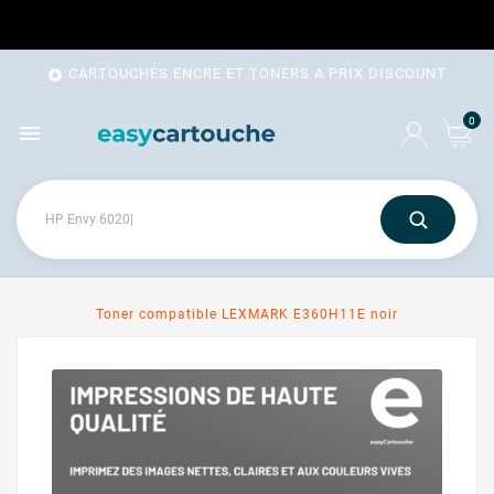
CARTOUCHES ENCRE ET TONERS A PRIX DISCOUNT

0

Toner compatible LEXMARK E360H11E noir