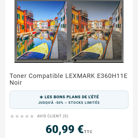
Toner Compatible LEXMARK E360H11E
Noir
☀️ LES BONS PLANS DE L'ÉTÉ
JUSQU'À -50% – STOCKS LIMITÉS





AVIS CLIENT (0)
60,99 €
TTC