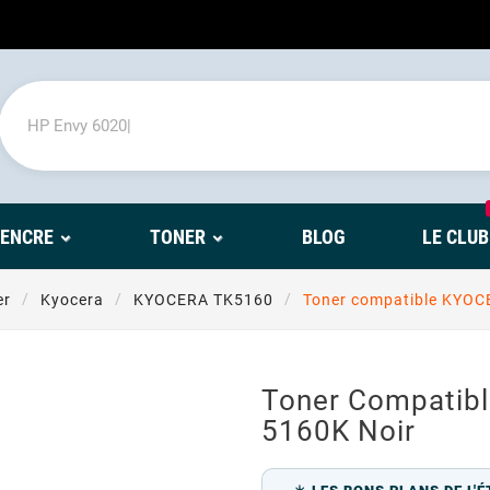
'ENCRE
TONER
BLOG
LE CLUB
er
Kyocera
KYOCERA TK5160
Toner compatible KYOC
Toner Compatib
5160K Noir