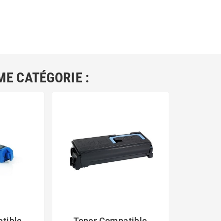
ME CATÉGORIE :
tible
Toner Compatible