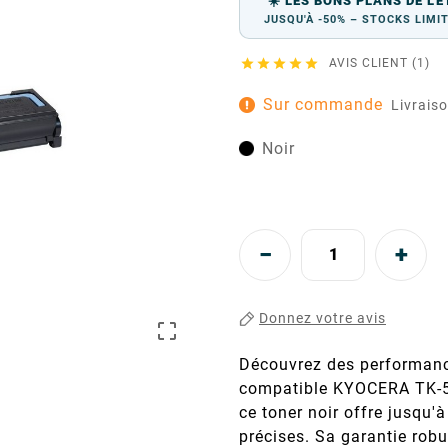
☀️ LES BONS PLANS DE L'É
JUSQU'À -50% – STOCKS LIMI





AVIS CLIENT (1)
Sur commande
Livrais
Noir
Donnez votre avis

Découvrez des performanc
compatible KYOCERA TK-51
ce toner noir offre jusqu'
précises. Sa garantie robus