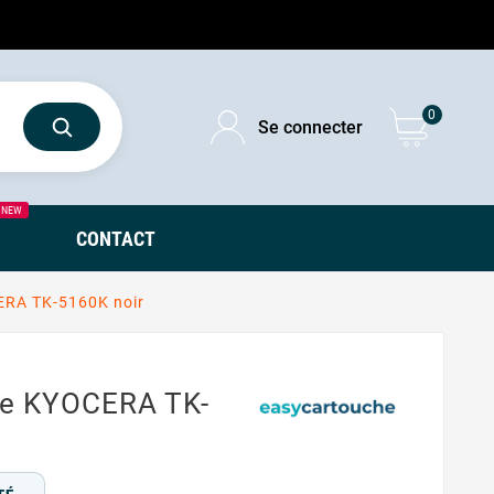
0
Se connecter
NEW
CONTACT
ERA TK-5160K noir
le KYOCERA TK-