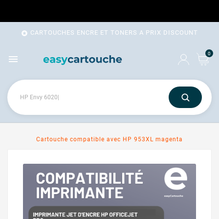
CARTOUCHES ENCRE ET TONERS A PRIX DISCOUNT

0

Cartouche compatible avec HP 953XL magenta