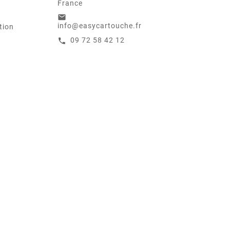
France
email
info@easycartouche.fr
tion
09 72 58 42 12
call