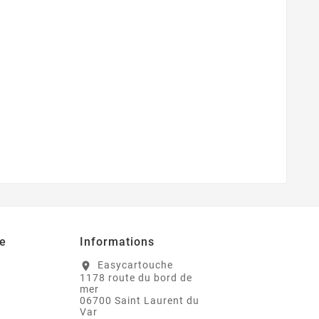
e
Informations
Easycartouche
location_on
1178 route du bord de
mer
06700 Saint Laurent du
Var