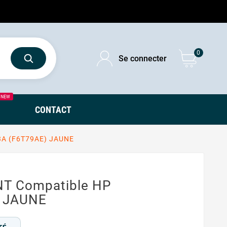
0
Se connecter
NEW
CONTACT
3A (F6T79AE) JAUNE
NT Compatible HP
) JAUNE