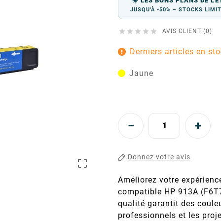
☀️ LES BONS PLANS DE L'É
JUSQU'À -50% – STOCKS LIMI





AVIS CLIENT (0)
Derniers articles en st
Jaune
Donnez votre avis

Améliorez votre expérienc
compatible HP 913A (F6T7
qualité garantit des coule
professionnels et les proje