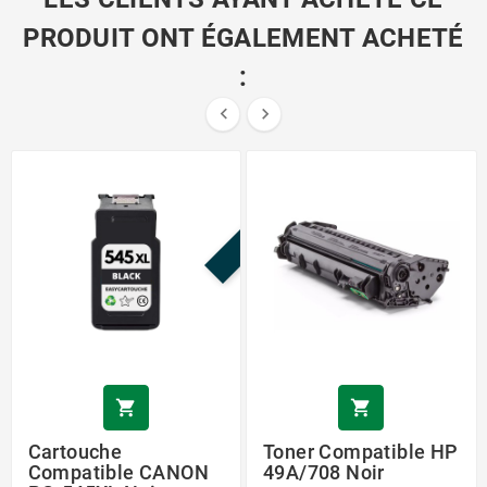
PRODUIT ONT ÉGALEMENT ACHETÉ
:


PROMO !


Cartouche
Toner Compatible HP
Compatible CANON
49A/708 Noir