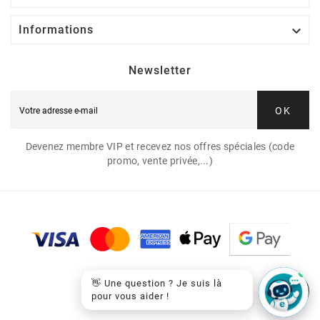

Informations
Newsletter
OK
Devenez membre VIP et recevez nos offres spéciales (code
promo, vente privée,...)
👋 Une question ? Je suis là
pour vous aider !
© 2026 - EasyCartouche™