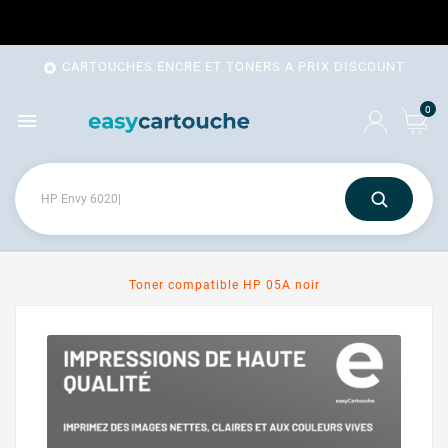
CARTOUCHES ENCRE ET TONERS A PRIX DISCOUNT

0

Toner compatible HP 05A noir