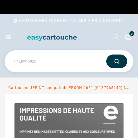
CARTOUCHES ENCRE ET TONERS A PRIX DISCOUNT

0

Cartouche UPRINT compatible EPSON 9651 (C13T965140) NOIR