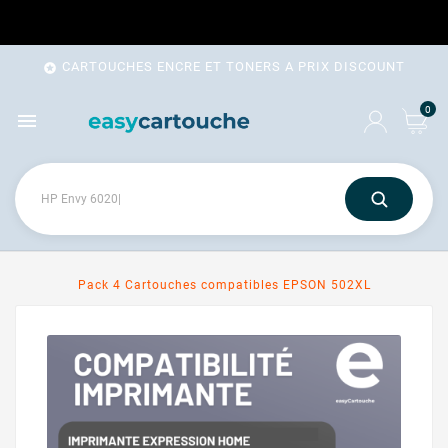
CARTOUCHES ENCRE ET TONERS A PRIX DISCOUNT

0

Pack 4 Cartouches compatibles EPSON 502XL