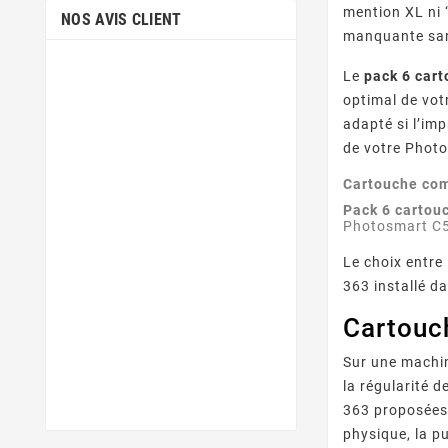
mention XL ni 
NOS AVIS CLIENT
manquante sans
Le
pack 6 car
optimal de vot
adapté si l’im
de votre Photo
Cartouche com
Pack 6 cartou
Photosmart C
Le choix entre
363 installé d
Cartouc
Sur une machin
la régularité 
363 proposées 
physique, la p