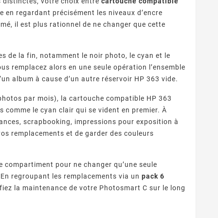
distinctes, votre choix entre
cartouche compatible
re en regardant précisément les niveaux d’encre
umé, il est plus rationnel de ne changer que cette
de la fin, notamment le noir photo, le cyan et le
ous remplacez alors en une seule opération l’ensemble
d’un album à cause d’un autre réservoir HP 363 vide.
hotos par mois), la cartouche compatible HP 363
es comme le cyan clair qui se vident en premier. À
acances, scrapbooking, impressions pour exposition à
 vos remplacements et de garder des couleurs
le compartiment pour ne changer qu’une seule
n. En regroupant les remplacements via un
pack 6
lifiez la maintenance de votre Photosmart C sur le long