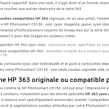
“haute capacité” dans son nom, il s’agit donc d’un format sta
 toucher aux autres réservoirs de la série 363.
touches compatibles HP 363
regroupe, en un seul achat, l’ens
re HP Photosmart C5150 : noir, cyan, magenta, jaune, cyan clair
primante affiche plusieurs voyants de niveau bas sur la série 363
smart C pour des tirages en couleurs riches.
patible HP 363 cyan clair
: cartouche seule, spécifique au cyan
ches compatibles HP 363
: ensemble complet de 6 couleurs pour
5150.
 la cartouche cyan clair individuelle et le pack 6 cartouches dé
ans votre Photosmart C5150 : une seule couleur signalée vide, o
he HP 363 originale ou compatible
e comme la HP Photosmart C5150, conçue pour l’impression phot
des couleurs, notamment pour les encres spéciales
HP 363 cyan 
ci-dessus sont spécifiquement annoncées comme “compatibles HP
uce et la segmentation couleur attendus par votre Photosmart 