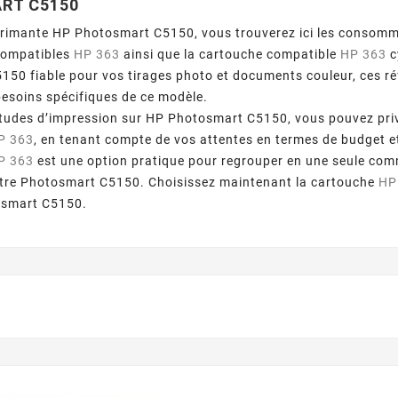
RT C5150
primante HP Photosmart C5150, vous trouverez ici les consomm
compatibles
HP 363
ainsi que la cartouche compatible
HP 363
c
150 fiable pour vos tirages photo et documents couleur, ces 
esoins spécifiques de ce modèle.
tudes d’impression sur HP Photosmart C5150, vous pouvez privi
P 363
, en tenant compte de vos attentes en termes de budget e
P 363
est une option pratique pour regrouper en une seule comm
votre Photosmart C5150. Choisissez maintenant la cartouche
HP
osmart C5150.