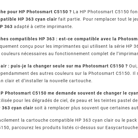
che pour HP Photosmart C5150 ?
La HP Photosmart C5150 fonct
patible HP 363 cyan clair
fait partie. Pour remplacer tout le je
HP 363
adapté à cette imprimante.
ches compatibles HP 363 : est-ce compatible avec la Photosm
iquement conçu pour les imprimantes qui utilisent la série HP
ix couleurs nécessaires au fonctionnement complet de l’imprima
air : puis-je la changer seule sur ma Photosmart C5150 ?
Oui,
pendamment des autres couleurs sur la Photosmart C5150. Il su
an clair et d’installer la nouvelle cartouche.
P Photosmart C5150 me demande souvent de changer le cyan 
utilisée pour les dégradés de ciel, de peau et les teintes pastel 
 363 cyan clair
soit à remplacer plus souvent que certaines au
acilement la cartouche compatible HP 363 cyan clair ou le pac
50, parcourez les produits listés ci-dessus sur Easycartouche