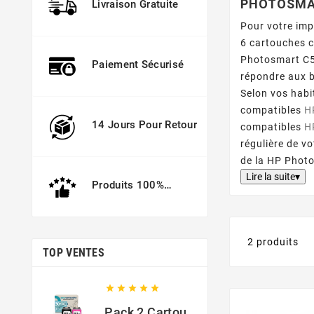
PHOTOSMA
Livraison Gratuite
Pour votre im
6 cartouches 
Photosmart C5
Paiement Sécurisé
répondre aux b
Selon vos habi
compatibles
H
14 Jours Pour Retour
compatibles
H
régulière de 
de la HP Phot
Lire la suite▾
Produits 100%
Garantis
2 produits
TOP VENTES





Pack 2 Cartouches Compatible Avec HP 301 XL Noir Et Couleur