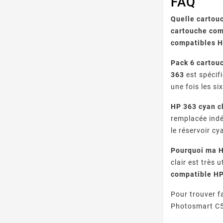
FAQ
Quelle cartou
cartouche com
compatibles 
Pack 6 cartou
363
est spécif
une fois les s
HP 363 cyan cl
remplacée indé
le réservoir cy
Pourquoi ma H
clair est très 
compatible HP
Pour trouver f
Photosmart C51