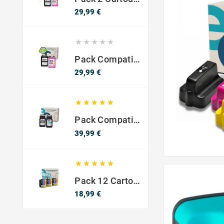
Prix
29,99 €





Pack Compatible Avec HP 302 XL Noir Et Couleur - SANS NIVEAU ENCRE
Prix
29,99 €





Pack Compatible Canon PG-540 XL / CL-541 XL – Noir & Couleur – Haute Capacité
Prix
39,99 €





Pack 12 Cartouches Compatible EPSON 603XL
Prix
18,99 €