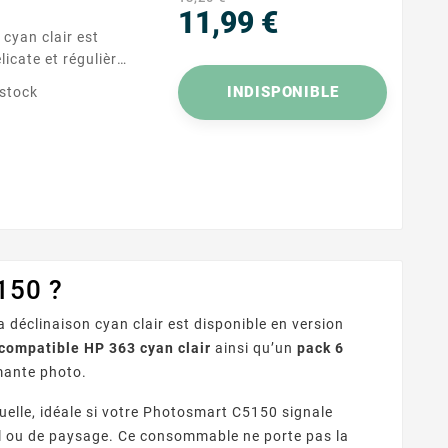
11,99 €
Prix
icate et régulière,
tos et les
INDISPONIBLE
 stock
ances compte.
s imprimantes
ression quotidienne
150 ?
 déclinaison cyan clair est disponible en version
compatible HP 363 cyan clair
ainsi qu’un
pack 6
mante photo.
uelle, idéale si votre Photosmart C5150 signale
ciel ou de paysage. Ce consommable ne porte pas la