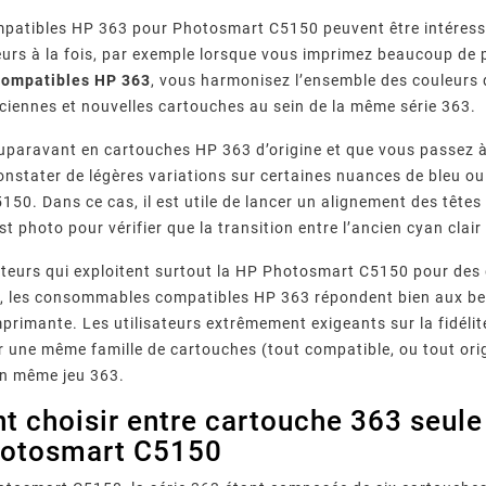
patibles HP 363 pour Photosmart C5150 peuvent être intéressa
eurs à la fois, par exemple lorsque vous imprimez beaucoup de 
compatibles HP 363
, vous harmonisez l’ensemble des couleurs de
ciennes et nouvelles cartouches au sein de la même série 363.
auparavant en cartouches HP 363 d’origine et que vous passez 
nstater de légères variations sur certaines nuances de bleu ou
50. Dans ce cas, il est utile de lancer un alignement des tête
st photo pour vérifier que la transition entre l’ancien cyan cla
r Fréquents
Imprimante Epson : Que
Quels
 Canon :
Faire Face Au Message «
Garantis
sateurs qui exploitent surtout la HP Photosmart C5150 pour de
00, 5B00,
Votre imprimante Epson
Comment
épannage
Cartouche Non Reconnue » ?
D’impress
reconnue…
affiche « cartouche non
fourniss
Leur
, les consommables compatibles HP 363 répondent bien aux bes
Com
messages
reconnue » ? Causes, méthode
compatible
imprimante. Les utilisateurs extrêmement exigeants sur la fidéli
 imprimante
de réinitialisation en 7 étapes,
qualité, 
une même famille de cartouches (tout compatible, ou tout orig
ez chaque
piège des mises à jour
normes 
un même jeu 363.
 pas.
firmware et ...
vérifi
 choisir entre cartouche 363 seule
hotosmart C5150