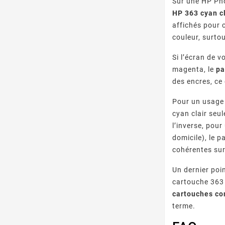
Sur une HP Pho
HP 363 cyan c
affichés pour c
couleur, surto
Si l’écran de 
magenta, le
pa
des encres, ce
Pour un usage
cyan clair seu
l’inverse, pou
domicile), le 
cohérentes sur
Un dernier poi
cartouche 363 
cartouches co
terme.