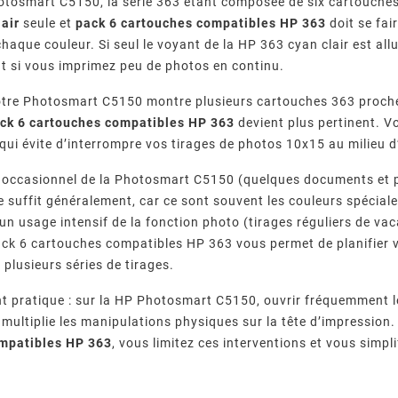
tosmart C5150, la série 363 étant composée de six cartouches 
lair
seule et
pack 6 cartouches compatibles HP 363
doit se fai
haque couleur. Si seul le voyant de la HP 363 cyan clair est all
ut si vous imprimez peu de photos en continu.
votre Photosmart C5150 montre plusieurs cartouches 363 proches 
ck 6 cartouches compatibles HP 363
devient plus pertinent. V
 qui évite d’interrompre vos tirages de photos 10x15 au milieu 
 occasionnel de la Photosmart C5150 (quelques documents et p
le suffit généralement, car ce sont souvent les couleurs spécial
r un usage intensif de la fonction photo (tirages réguliers de v
pack 6 cartouches compatibles HP 363 vous permet de planifier
 plusieurs séries de tirages.
nt pratique : sur la HP Photosmart C5150, ouvrir fréquemment 
multiplie les manipulations physiques sur la tête d’impressio
mpatibles HP 363
, vous limitez ces interventions et vous simp