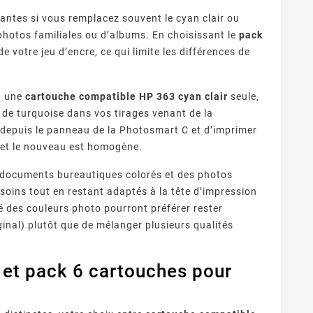
ntes si vous remplacez souvent le cyan clair ou
photos familiales ou d’albums. En choisissant le
pack
 votre jeu d’encre, ce qui limite les différences de
à une
cartouche compatible HP 363 cyan clair
seule,
 de turquoise dans vos tirages venant de la
s depuis le panneau de la Photosmart C et d’imprimer
ir et le nouveau est homogène.
 Fournisseurs
Quelles Marques Offrent Les
Q
sent Une Qualité
Meilleures Garanties Sur Les
s documents bureautiques colorés et des photos
 reconnaître un
Découvrez quelles marques de
ion Optimale Avec
Cartouches D’encre
eur de cartouches
cartouches compatibles
pro
s Cartouches
Compatibles ?
oins tout en restant adaptés à la tête d’impression
patibles ?
s fiable ? Contrôle
offrent les meilleures
ra
té des couleurs photo pourront préférer rester
puces, garanties,
garanties : fabricants
inal) plutôt que de mélanger plusieurs qualités
ISO/STMC, avis
premium, certifications,
com
és et stock ...
garanties 1 à 2 ans et ...
 et pack 6 cartouches pour