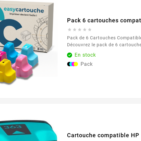
Pack 6 cartouches compat





Pack de 6 Cartouches Compatibl
Découvrez le pack de 6 cartouch
363, conçu pour répondre à tous
En stock
d'impression avec une qualité ex
Pack
pack inclut les couleurs suivante
jaune, cyan clair, magenta clair e
Parfaitement adapté à une utilis
il assure des impressions nettes 
idéales...
Cartouche compatible HP 