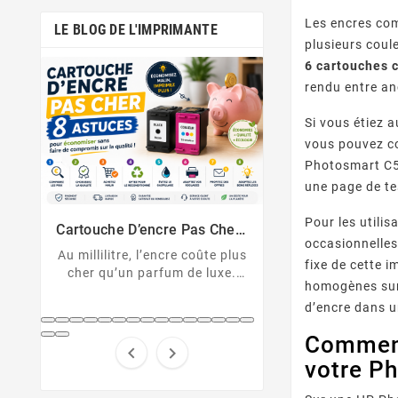
Les encres com
LE BLOG DE L'IMPRIMANTE
plusieurs coul
6 cartouches 
rendu entre an
Si vous étiez 
vous pouvez co
Photosmart C51
une page de te
Comment Désactiver La Puce
Messages D’erreu
De La Cartouche HP
Sur Imprimante
Pour les utili
Cartouche HP non reconnue ?
U043, 1403, B2
Solutions Et D
er :
Découvrez comment
cartouche non 
occasionnelles
nt
 plus
désactiver la protection des
Décryptez les 
fixe de cette 
xe.
cartouches HP et contourner
d'erreur de votre
homogènes sur 
pert
la puce HP en toute légalité.
Canon et résolv
d’encre dans 
hes
code pas à
...
Comment


votre P