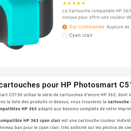





La Cartouche compatible HP 363 cyan clair est
conçue pour offrir une couleur dél
idéale pour les dégradés, les pho
Sur commande
Rupture de
graphiques où la finesse des nu
Cyan clair
Pensée pour fonctionner avec le
utilisant la référence HP 363 , elle s’intègre
facilement à votre routine d’imp
et aide à préserver...
 cartouches pour HP Photosmart C5
rt C5150 utilise la série de cartouches d’encre HP 363, dont la
ns la liste des produits ci-dessus, vous trouverez la
cartouche 
mpatibles HP 363
adapté aux besoins complets de cette impri
compatible HP 363 cyan clair
est une cartouche couleur individ
niveau bas pour le cyan clair, très sollicité sur les photos de 