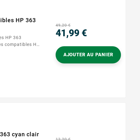
ibles HP 363
49,20 €
41,99 €
es HP 363
Prix
es compatibles HP
 vos besoins
AJOUTER AU PANIER
ceptionnelle. Ce
s : cyan, magenta,
t noir.
ation quotidienne,
et éclatantes,
363 cyan clair
13,20 €