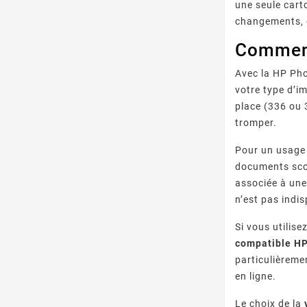
une seule cart
changements, c
Comment
Avec la HP Pho
votre type d’i
place (336 ou 
tromper.
Pour un usage 
documents scol
associée à une
n’est pas indi
Si vous utilis
compatible HP
particulièreme
en ligne.
Le choix de la