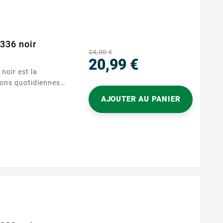
336 noir
24,00 €
20,99 €
Prix
ions quotidiennes.
s imprimantes
AJOUTER AU PANIER
le offre une
e imprimante et
es instants, sans