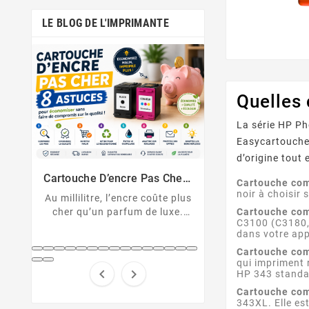
LE BLOG DE L'IMPRIMANTE
Quelles
La série HP Ph
Easycartouche
Comment Désactiver La Puce
Messages D’erreu
d’origine tou
De La Cartouche HP
Sur Imprimante
Cartouche HP non reconnue ?
U043, 1403, B2
Solutions Et D
er :
Cartouche com
Découvrez comment
cartouche non 
nt
noir à choisir
 plus
désactiver la protection des
Décryptez les 
Cartouche com
xe.
cartouches HP et contourner
d'erreur de votre
C3100 (C3180, C
pert
la puce HP en toute légalité.
Canon et résolv
dans votre app
hes
code pas à
Cartouche com
...
qui impriment 


HP 343 standar
Cartouche com
343XL. Elle es