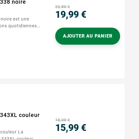
338 noire
22,80 €
19,99 €
Prix
ions quotidiennes.
s imprimantes
AJOUTER AU PANIER
s pour courriers,
administratifs. Sa
 une qualité d’impression...
 343XL couleur
18,00 €
15,99 €
uleur La
Prix
P 343XL couleur