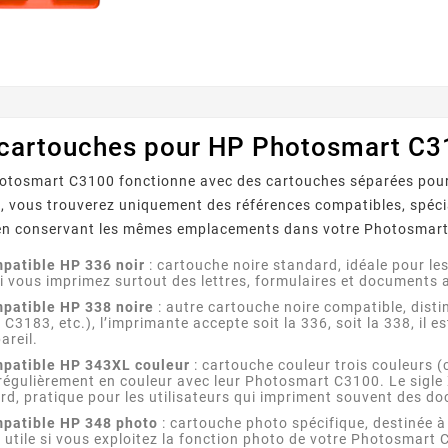
cartouche offre des couleurs vive
nets, assurant ainsi des photos 
durables. Caractéristiques...
 cartouches pour HP Photosmart C3
otosmart C3100 fonctionne avec des cartouches séparées pour le
, vous trouverez uniquement des références compatibles, spéc
r Fréquents
Imprimante Epson : Que
Quels
t en conservant les mêmes emplacements dans votre Photosmar
 Canon :
Faire Face Au Message «
Garantis
00, 5B00,
Votre imprimante Epson
Comment
épannage
Cartouche Non Reconnue » ?
D’impress
patible HP 336 noir
: cartouche noire standard, idéale pour le
reconnue…
affiche « cartouche non
fourniss
Leur
 si vous imprimez surtout des lettres, formulaires et document
Com
messages
reconnue » ? Causes, méthode
compatible
patible HP 338 noire
: autre cartouche noire compatible, disti
 imprimante
de réinitialisation en 7 étapes,
qualité, 
3183, etc.), l’imprimante accepte soit la 336, soit la 338, il es
ez chaque
piège des mises à jour
normes 
areil.
 pas.
firmware et ...
vérifi
patible HP 343XL couleur
: cartouche couleur trois couleurs 
régulièrement en couleur avec leur Photosmart C3100. Le sigle
d, pratique pour les utilisateurs qui impriment souvent des d
patible HP 348 photo
: cartouche photo spécifique, destinée à 
t utile si vous exploitez la fonction photo de votre Photosmart