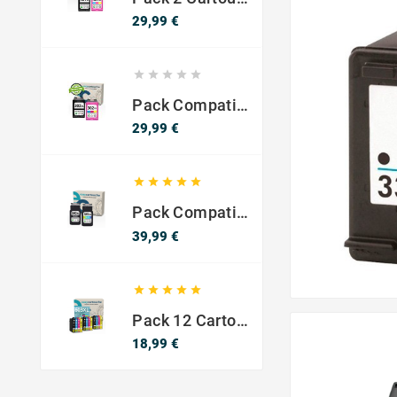
Prix
29,99 €





Pack Compatible Avec HP 302 XL Noir Et Couleur - SANS NIVEAU ENCRE
Prix
29,99 €





Pack Compatible Canon PG-540 XL / CL-541 XL – Noir & Couleur – Haute Capacité
Prix
39,99 €





Pack 12 Cartouches Compatible EPSON 603XL
Prix
18,99 €