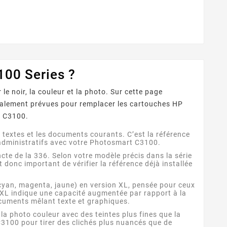
s et des détails
éclatantes et
100 Series ?
 noir, la couleur et la photo. Sur cette page
ialement prévues pour remplacer les cartouches HP
 Fournisseurs
Quelles Marques Offrent Les
Q
t C3100.
sent Une Qualité
Meilleures Garanties Sur Les
 reconnaître un
Découvrez quelles marques de
ion Optimale Avec
Cartouches D’encre
s textes et les documents courants. C’est la référence
eur de cartouches
cartouches compatibles
pro
s Cartouches
Compatibles ?
s administratifs avec votre Photosmart C3100.
patibles ?
s fiable ? Contrôle
offrent les meilleures
ra
ncte de la 336. Selon votre modèle précis dans la série
puces, garanties,
garanties : fabricants
t donc important de vérifier la référence déjà installée
ISO/STMC, avis
premium, certifications,
com
és et stock ...
garanties 1 à 2 ans et ...
(cyan, magenta, jaune) en version XL, pensée pour ceux
 XL indique une capacité augmentée par rapport à la
ocuments mêlant texte et graphiques.
la photo couleur avec des teintes plus fines que la
 C3100 pour tirer des clichés plus nuancés que de