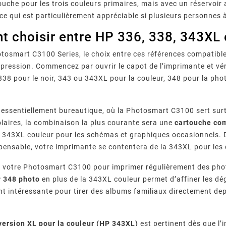
ouche pour les trois couleurs primaires, mais avec un réservoir
e qui est particulièrement appréciable si plusieurs personnes à 
 choisir entre HP 336, 338, 343XL e
tosmart C3100 Series, le choix entre ces références compatibles
mpression. Commencez par ouvrir le capot de l’imprimante et véri
338 pour le noir, 343 ou 343XL pour la couleur, 348 pour la phot
essentiellement bureautique, où la Photosmart C3100 sert surt
aires, la combinaison la plus courante sera une
cartouche com
 343XL couleur pour les schémas et graphiques occasionnels. 
spensable, votre imprimante se contentera de la 343XL pour l
ez votre Photosmart C3100 pour imprimer régulièrement des pho
 348 photo
en plus de la 343XL couleur permet d’affiner les dé
nt intéressante pour tirer des albums familiaux directement de
version XL pour la couleur (HP 343XL)
est pertinent dès que l’