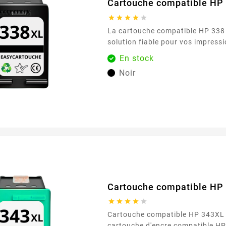
Cartouche compatible HP 





La cartouche compatible HP 338 noire est une
solution fiable pour vos impress
Conçue pour fonctionner avec le
En stock
utilisant la référence HP 338 , elle offre des textes
Noir
nets et des noirs profonds, idéal
rapports, factures et documents 
formulation assure
Cartouche compatible HP





Cartouche compatible HP 343XL co
cartouche d'encre compatible H