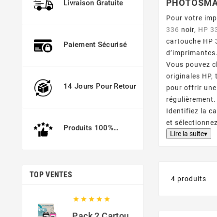
PHOTOSMAR
Livraison Gratuite
Pour votre im
336
noir,
HP 3
cartouche HP 3
Paiement Sécurisé
d’imprimantes
Vous pouvez c
originales HP,
14 Jours Pour Retour
pour offrir un
régulièrement.
Identifiez la 
et sélectionne
Produits 100%
Lire la suite▾
Garantis
TOP VENTES
4 produits





Pack 2 Cartouches Compatible Avec HP 301 XL Noir Et Couleur