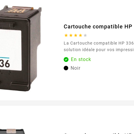
Cartouche compatible HP 





La Cartouche compatible HP 336 noir est la
solution idéale pour vos impress
Conçue pour fonctionner avec le
En stock
acceptant la référence HP 336, el
Noir
compatibilité sans effort et une installation facile .
Insérez-la simplement dans votr
commencez à imprimer en quelqu
réglages...