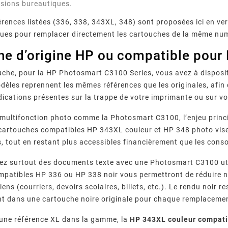
ssions bureautiques.
érences listées (336, 338, 343XL, 348) sont proposées ici en ve
vues pour remplacer directement les cartouches de la même nu
he d’origine HP ou compatible pour
uche, pour la HP Photosmart C3100 Series, vous avez à dispos
dèles reprennent les mêmes références que les originales, afin 
dications présentes sur la trappe de votre imprimante ou sur v
 multifonction photo comme la Photosmart C3100, l’enjeu principa
cartouches compatibles HP 343XL couleur et HP 348 photo vise
s, tout en restant plus accessibles financièrement que les co
ez surtout des documents texte avec une Photosmart C3100 util
patibles HP 336 ou HP 338 noir vous permettront de réduire n
ens (courriers, devoirs scolaires, billets, etc.). Le rendu noir 
nt dans une cartouche noire originale pour chaque remplaceme
’une référence XL dans la gamme, la
HP 343XL couleur compati