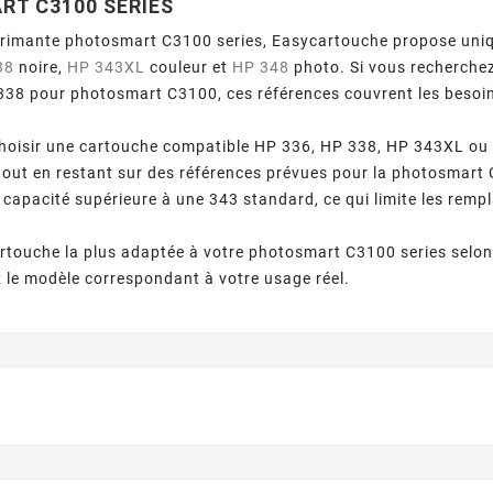
T C3100 SERIES
primante photosmart C3100 series, Easycartouche propose uni
38
noire,
HP 343XL
couleur et
HP 348
photo. Si vous recherch
38 pour photosmart C3100, ces références couvrent les besoins 
.
hoisir une cartouche compatible HP 336, HP 338, HP 343XL ou
 tout en restant sur des références prévues pour la photosmar
e capacité supérieure à une 343 standard, ce qui limite les re
cartouche la plus adaptée à votre photosmart C3100 series selon
z le modèle correspondant à votre usage réel.