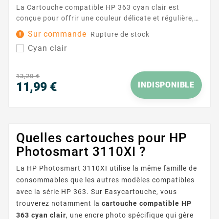
La Cartouche compatible HP 363 cyan clair est
conçue pour offrir une couleur délicate et régulière,
idéale pour les dégradés, les photos et les graphiques
Sur commande
Rupture de stock
où la finesse des nuances compte. Pensée pour
Cyan clair
fonctionner avec les imprimantes utilisant la
référence HP 363 , elle s’intègre facilement à votre
routine d’impression quotidienne et aide à
13,20 €
préserver...
11,99 €
INDISPONIBLE
Prix
Quelles cartouches pour HP
Photosmart 3110XI ?
La HP Photosmart 3110XI utilise la même famille de
consommables que les autres modèles compatibles
avec la série HP 363. Sur Easycartouche, vous
trouverez notamment la
cartouche compatible HP
363 cyan clair
, une encre photo spécifique qui gère