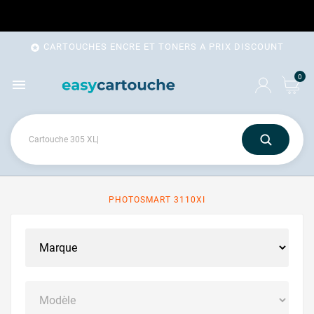
CARTOUCHES ENCRE ET TONERS A PRIX DISCOUNT

0

PHOTOSMART 3110XI