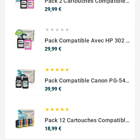
Pack 2 Cartouches Compatible Avec HP 301 XL Noir Et Couleur
Prix
29,99 €





Pack Compatible Avec HP 302 XL Noir Et Couleur - SANS NIVEAU ENCRE
Prix
29,99 €





Pack Compatible Canon PG-540 XL / CL-541 XL – Noir & Couleur – Haute Capacité
Prix
39,99 €





Pack 12 Cartouches Compatible EPSON 603XL
Prix
18,99 €