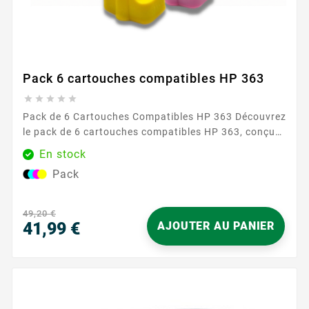
Pack 6 cartouches compatibles HP 363





Pack de 6 Cartouches Compatibles HP 363 Découvrez
le pack de 6 cartouches compatibles HP 363, conçu
pour répondre à tous vos besoins d'impression avec
En stock
une qualité exceptionnelle. Ce pack inclut les
Pack
couleurs suivantes : cyan, magenta, jaune, cyan clair,
magenta clair et noir. Parfaitement adapté à une
utilisation quotidienne, il assure des impressions
49,20 €
nettes et éclatantes, idéales...
41,99 €
AJOUTER AU PANIER
Prix