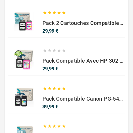





Pack 2 Cartouches Compatible Avec HP 301 XL Noir Et Couleur
Prix
29,99 €





Pack Compatible Avec HP 302 XL Noir Et Couleur - SANS NIVEAU ENCRE
Prix
29,99 €





Pack Compatible Canon PG-540 XL / CL-541 XL – Noir & Couleur – Haute Capacité
Prix
39,99 €




