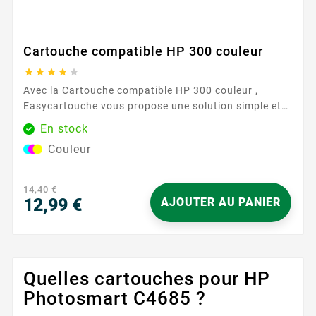
Cartouche compatible HP 300 couleur





Avec la Cartouche compatible HP 300 couleur ,
Easycartouche vous propose une solution simple et
fiable pour vos impressions du quotidien. Conçue
En stock
pour fonctionner avec les imprimantes utilisant la
Couleur
référence HP 300 , elle offre une qualité d’image
constante pour vos documents, graphiques et photos
légères. Idéale pour la maison ou le bureau, elle vous
14,40 €
aide à...
12,99 €
AJOUTER AU PANIER
Prix
Quelles cartouches pour HP
Photosmart C4685 ?