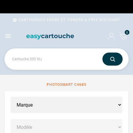
CARTOUCHES ENCRE ET TONERS A PRIX DISCOUNT

0

PHOTOSMART C4685