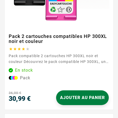
Pack 2 cartouches compatibles HP 300XL
noir et couleur





Pack compatible 2 cartouches HP 300XL noir et
couleur Découvrez le pack compatible HP 300XL, une
solution économique et performante pour vos
En stock
besoins d'impression. Ce pack comprend deux
Pack
cartouches d'encre haute capacité, une noire et une
couleur, conçues pour offrir des impressions nettes
et vibrantes. Caractéristiques principales Haute
36,00 €
capacité...
30,99 €
AJOUTER AU PANIER
Prix