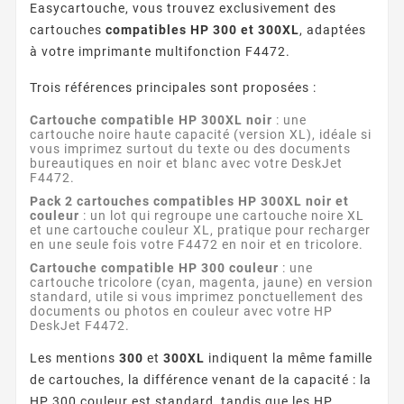
Easycartouche, vous trouvez exclusivement des
cartouches
compatibles HP 300 et 300XL
, adaptées
à votre imprimante multifonction F4472.
Trois références principales sont proposées :
Cartouche compatible HP 300XL noir
: une
cartouche noire haute capacité (version XL), idéale si
vous imprimez surtout du texte ou des documents
bureautiques en noir et blanc avec votre DeskJet
F4472.
Pack 2 cartouches compatibles HP 300XL noir et
couleur
: un lot qui regroupe une cartouche noire XL
et une cartouche couleur XL, pratique pour recharger
en une seule fois votre F4472 en noir et en tricolore.
Cartouche compatible HP 300 couleur
: une
cartouche tricolore (cyan, magenta, jaune) en version
standard, utile si vous imprimez ponctuellement des
documents ou photos en couleur avec votre HP
DeskJet F4472.
Les mentions
300
et
300XL
indiquent la même famille
de cartouches, la différence venant de la capacité : la
HP 300 couleur est standard, tandis que les HP