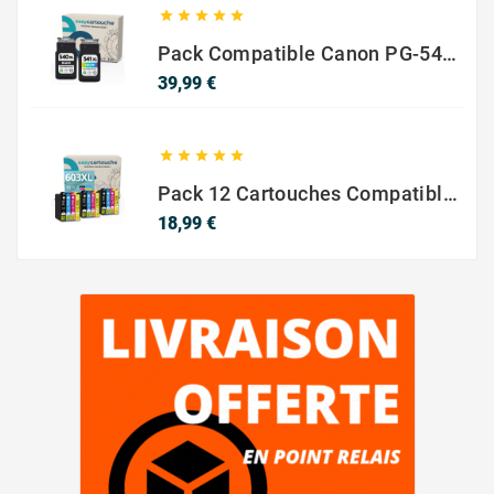





Pack Compatible Canon PG-540 XL / CL-541 XL – Noir & Couleur – Haute Capacité
Prix
39,99 €





Pack 12 Cartouches Compatible EPSON 603XL
Prix
18,99 €