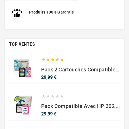
Produits 100% Garantis
TOP VENTES





Pack 2 Cartouches Compatible Avec HP 301 XL Noir Et Couleur
Prix
29,99 €





Pack Compatible Avec HP 302 XL Noir Et Couleur - SANS NIVEAU ENCRE
Prix
29,99 €