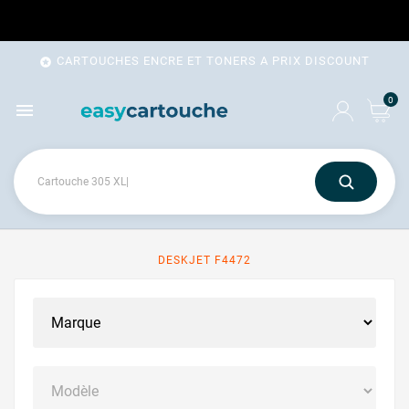
CARTOUCHES ENCRE ET TONERS A PRIX DISCOUNT

0

DESKJET F4472