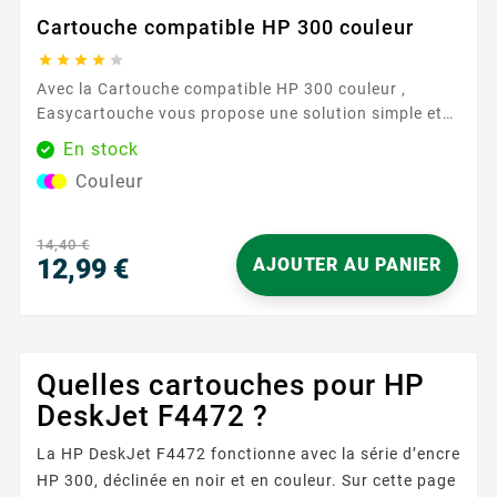
Cartouche compatible HP 300 couleur





Avec la Cartouche compatible HP 300 couleur ,
Easycartouche vous propose une solution simple et
fiable pour vos impressions du quotidien. Conçue
En stock
pour fonctionner avec les imprimantes utilisant la
Couleur
référence HP 300 , elle offre une qualité d’image
constante pour vos documents, graphiques et photos
légères. Idéale pour la maison ou le bureau, elle vous
14,40 €
aide à...
12,99 €
AJOUTER AU PANIER
Prix
Quelles cartouches pour HP
DeskJet F4472 ?
La HP DeskJet F4472 fonctionne avec la série d’encre
HP 300, déclinée en noir et en couleur. Sur cette page