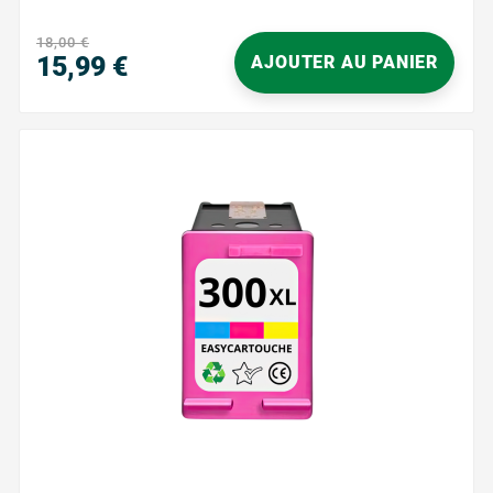
courriers administratifs ou supports scolaires avec
un texte net et lisible. Grâce à son encre noire, cette
18,00 €
cartouche assure des...
15,99 €
AJOUTER AU PANIER
Prix