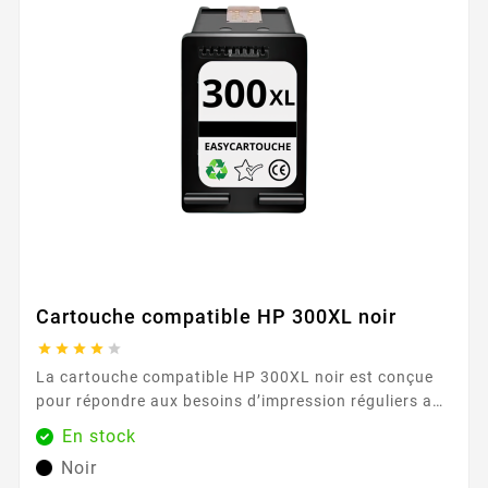
Cartouche compatible HP 300XL noir





La cartouche compatible HP 300XL noir est conçue
pour répondre aux besoins d’impression réguliers au
bureau, à la maison ou en télétravail. Adaptée aux
En stock
imprimantes utilisant la série HP 300, elle permet de
Noir
produire des documents professionnels, rapports,