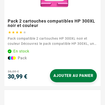
Pack 2 cartouches compatibles HP 300XL
noir et couleur





Pack compatible 2 cartouches HP 300XL noir et
couleur Découvrez le pack compatible HP 300XL, une
solution économique et performante pour vos
En stock
besoins d'impression. Ce pack comprend deux
Pack
cartouches d'encre haute capacité, une noire et une
couleur, conçues pour offrir des impressions nettes
et vibrantes. Caractéristiques principales Haute
36,00 €
capacité...
30,99 €
AJOUTER AU PANIER
Prix