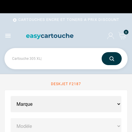
CARTOUCHES ENCRE ET TONERS A PRIX DISCOUNT

0

DESKJET F2187