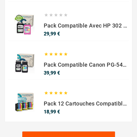





Pack Compatible Avec HP 302 XL Noir Et Couleur - SANS NIVEAU ENCRE
Prix
29,99 €





Pack Compatible Canon PG-540 XL / CL-541 XL – Noir & Couleur – Haute Capacité
Prix
39,99 €





Pack 12 Cartouches Compatible EPSON 603XL
Prix
18,99 €