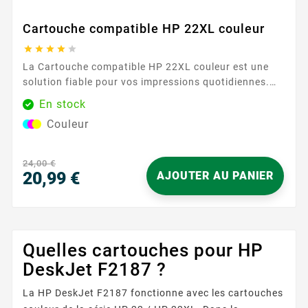
Cartouche compatible HP 22XL couleur





La Cartouche compatible HP 22XL couleur est une
solution fiable pour vos impressions quotidiennes.
Pensée pour les utilisateurs qui veulent concilier
En stock
simplicité et constance, elle offre une installation
Couleur
facile et s’intègre naturellement à votre imprimante
compatible HP 22XL. En quelques gestes, vous
reprenez vos travaux d’impression sans réglage...
24,00 €
20,99 €
AJOUTER AU PANIER
Prix
Quelles cartouches pour HP
DeskJet F2187 ?
La HP DeskJet F2187 fonctionne avec les cartouches