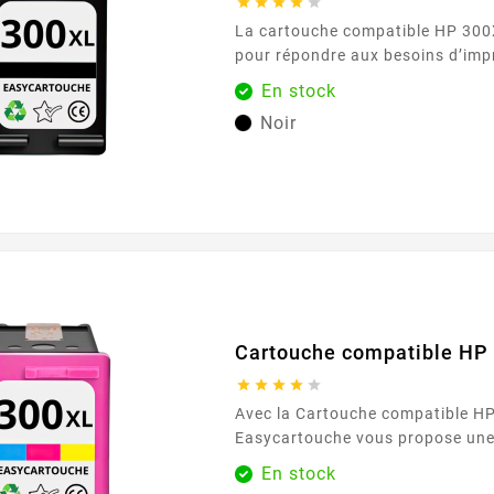





La cartouche compatible HP 300
pour répondre aux besoins d’impr
au bureau, à la maison ou en tél
En stock
aux imprimantes utilisant la séri
Noir
permet de produire des document
rapports, courriers administrati
scolaires avec un texte net et lisible. Grâce
encre noire, cette cartouche assu
Cartouche compatible HP 





Avec la Cartouche compatible HP 300 couleur ,
Easycartouche vous propose une 
fiable pour vos impressions du q
En stock
pour fonctionner avec les imprima