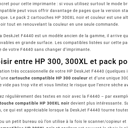
ncret pour cette imprimante : si vous utilisez surtout le mode b
patible peut vous offrir davantage de pages que la version stand
ique. Le pack 2 cartouches HP 300XL noir et couleur est une al
noir tout en renouvelant la couleur en une seule commande.
a DeskJet F4440 est un modèle ancien de la gamme, il arrive qu
uvables en grande surface. Les compatibles listées sur cette pa
ie de votre F4440 sans changer d’imprimante.
isir entre HP 300, 300XL et pack p
sation très occasionnelle de votre HP DeskJet F4440 (quelques i
d’une
cartouche compatible HP 300 couleur
et d’une unique 300
se vide pas trop vite et vous limitez le risque que l’encre sèche
ez régulièrement des textes en noir avec la F4440 – par exemp
rtouche compatible HP 300XL noir
devient plus intéressante. 
 ce qui est appréciable lorsque la DeskJet F4440 tourne toute
ou un petit bureau où l’on utilise à la fois le scanner/copieur e