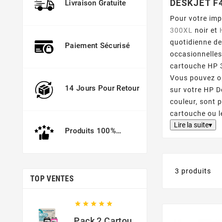
DESKJET F
Livraison Gratuite
Pour votre im
300XL
noir et
quotidienne de
Paiement Sécurisé
occasionnelles
cartouche HP 3
Vous pouvez o
14 Jours Pour Retour
sur votre HP D
couleur, sont 
cartouche ou l
Lire la suite▾
Produits 100%
Garantis
3 produits
TOP VENTES





Pack 2 Cartouches Compatible Avec HP 301 XL Noir Et Couleur