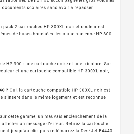
plus rationnel. Le noir XL accompagne les gros volumes
et documents scolaires sans avoir à repasser
un pack 2 cartouches HP 300XL noir et couleur est
roblèmes de buses bouchées liés à une ancienne HP 300
ie HP 300 : une cartouche noire et une tricolore. Sur
couleur et une cartouche compatible HP 300XL noir,
40 ?
Oui, la cartouche compatible HP 300XL noir est
le s’insère dans le même logement et est reconnue
Sur cette gamme, un mauvais enclenchement de la
e afficher un message d’erreur. Retirez la cartouche
ment jusqu’au clic, puis redémarrez la DeskJet F4440.