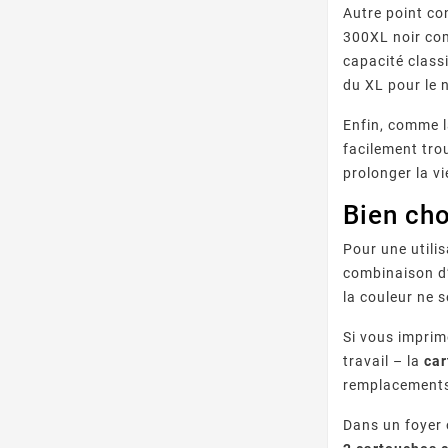
Autre point co
300XL noir com
capacité class
du XL pour le 
Enfin, comme l
facilement tro
prolonger la v
Bien cho
Pour une utili
combinaison 
la couleur ne 
Si vous imprim
travail – la
ca
remplacements,
Dans un foyer 