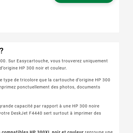
graphiques et
aison ou le bureau,
?
300. Sur Easycartouche, vous trouverez uniquement
’origine HP 300 noir et couleur.
 type de tricolore que la cartouche d’origine HP 300
us imprimez ponctuellement des photos, documents
grande capacité par rapport à une HP 300 noire
i votre DeskJet F4440 sert surtout à imprimer des
s compatibles HP 300XL noir et couleur
regroupe une