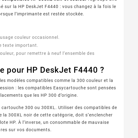
né sur la HP DeskJet F4440 : vous changez à la fois le
lorsque l’imprimante est restée stockée.
n usage couleur occasionnel.
e texte important.
couleur, pour remettre à neuf l’ensemble des
le pour HP DeskJet F4440 ?
 Fournisseurs
Quelles Marques Offrent Les
Q
sent Une Qualité
Meilleures Garanties Sur Les
 reconnaître un
Découvrez quelles marques de
ion Optimale Avec
Cartouches D’encre
 les modèles compatibles comme la 300 couleur et la
eur de cartouches
cartouches compatibles
pro
s Cartouches
Compatibles ?
pression : les compatibles Easycartouche sont pensées
patibles ?
s fiable ? Contrôle
offrent les meilleures
ra
placements que les HP 300 d’origine.
puces, garanties,
garanties : fabricants
ISO/STMC, avis
premium, certifications,
com
e cartouche 300 ou 300XL. Utiliser des compatibles de
és et stock ...
garanties 1 à 2 ans et ...
 la 300XL noir de cette catégorie, doit s’enclencher
pilote HP. À l’inverse, un consommable de mauvaise
ures sur vos documents.