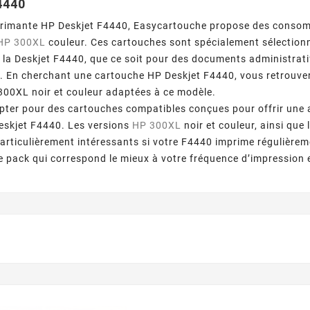
4440
primante HP Deskjet F4440, Easycartouche propose des consom
HP 300XL
couleur. Ces cartouches sont spécialement sélectionn
 la Deskjet F4440, que ce soit pour des documents administrati
. En cherchant une cartouche HP Deskjet F4440, vous retrouve
00XL noir et couleur adaptées à ce modèle.
pter pour des cartouches compatibles conçues pour offrir une
eskjet F4440. Les versions
HP 300XL
noir et couleur, ainsi qu
particulièrement intéressants si votre F4440 imprime régulièrem
e pack qui correspond le mieux à votre fréquence d’impression