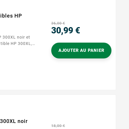
ibles HP
36,00 €
30,99 €
 300XL noir et
Prix
ormante pour vos
AJOUTER AU PANIER
comprend deux
é, une noire et une
 impressions nettes
300XL noir
18,00 €