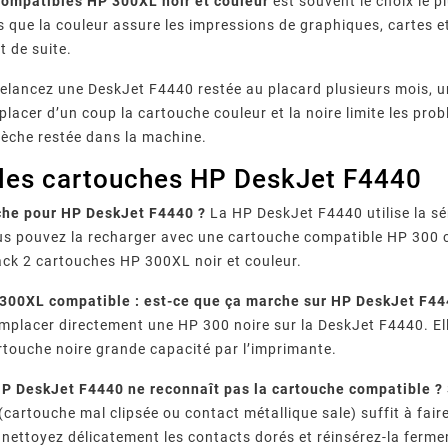
compatibles HP 300XL noir et couleur
est souvent le choix le 
is que la couleur assure les impressions de graphiques, cartes 
 de suite.
 relancez une DeskJet F4440 restée au placard plusieurs mois, 
mplacer d’un coup la cartouche couleur et la noire limite les p
sèche restée dans la machine.
 les cartouches HP DeskJet F4440
che pour HP DeskJet F4440 ?
La HP DeskJet F4440 utilise la sér
us pouvez la recharger avec une cartouche compatible HP 300 
pack 2 cartouches HP 300XL noir et couleur.
300XL compatible : est-ce que ça marche sur HP DeskJet F44
mplacer directement une HP 300 noire sur la DeskJet F4440. El
touche noire grande capacité par l’imprimante.
P DeskJet F4440 ne reconnaît pas la cartouche compatible ?
cartouche mal clipsée ou contact métallique sale) suffit à fair
nettoyez délicatement les contacts dorés et réinsérez-la ferme