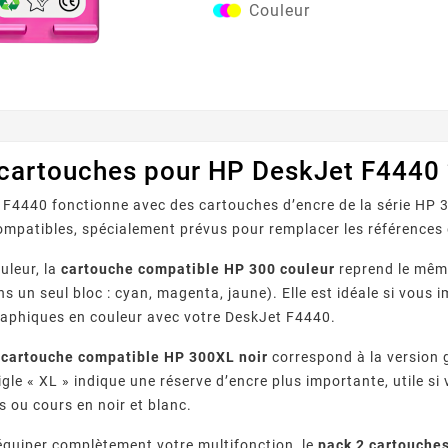
Couleur
référence HP 300 , elle offre une qualité d’image
constante pour vos documents, 
photos légères. Idéale pour la m
elle vous aide à...
 cartouches pour HP DeskJet F4440 
F4440 fonctionne avec des cartouches d’encre de la série HP 
mpatibles, spécialement prévus pour remplacer les références d
uleur, la
cartouche compatible HP 300 couleur
reprend le même
ns un seul bloc : cyan, magenta, jaune). Elle est idéale si vo
raphiques en couleur avec votre DeskJet F4440.
a
cartouche compatible HP 300XL noir
correspond à la version 
igle « XL » indique une réserve d’encre plus importante, utile s
s ou cours en noir et blanc.
équiper complètement votre multifonction, le
pack 2 cartouche