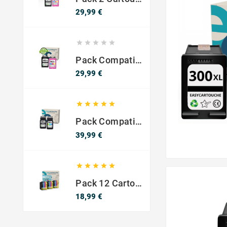
Prix
29,99 €





Pack Compatible Avec HP 302 XL Noir Et Couleur - SANS NIVEAU ENCRE
Prix
29,99 €





Pack Compatible Canon PG-540 XL / CL-541 XL – Noir & Couleur – Haute Capacité
Prix
39,99 €





Pack 12 Cartouches Compatible EPSON 603XL
Prix
18,99 €