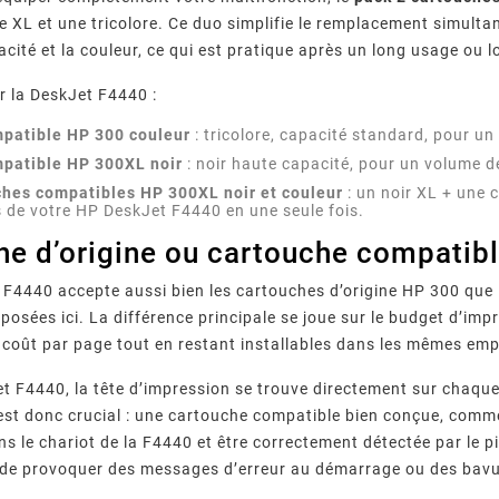
e XL et une tricolore. Ce duo simplifie le remplacement simulta
acité et la couleur, ce qui est pratique après un long usage ou 
 la DeskJet F4440 :
patible HP 300 couleur
: tricolore, capacité standard, pour u
patible HP 300XL noir
: noir haute capacité, pour un volume d
ches compatibles HP 300XL noir et couleur
: un noir XL + une 
de votre HP DeskJet F4440 en une seule fois.
he d’origine ou cartouche compatib
r Fréquents
Imprimante Epson : Que
Quels
 Canon :
Faire Face Au Message «
Garantis
00, 5B00,
Votre imprimante Epson
Comment
épannage
Cartouche Non Reconnue » ?
D’impress
F4440 accepte aussi bien les cartouches d’origine HP 300 que
reconnue…
affiche « cartouche non
fourniss
Leur
posées ici. La différence principale se joue sur le budget d’im
Com
messages
reconnue » ? Causes, méthode
compatible
e coût par page tout en restant installables dans les mêmes em
 imprimante
de réinitialisation en 7 étapes,
qualité, 
ez chaque
piège des mises à jour
normes 
t F4440, la tête d’impression se trouve directement sur chaqu
 pas.
firmware et ...
vérifi
est donc crucial : une cartouche compatible bien conçue, comme
ns le chariot de la F4440 et être correctement détectée par le 
e de provoquer des messages d’erreur au démarrage ou des bav