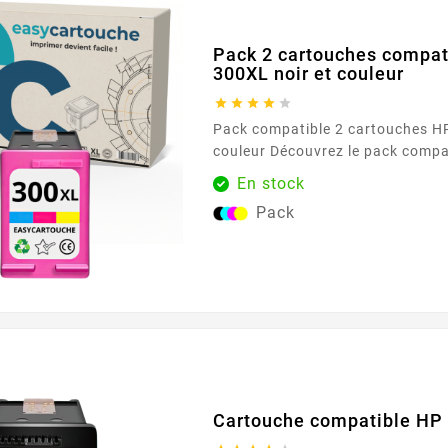
Pack 2 cartouches compat
300XL noir et couleur





Pack compatible 2 cartouches HP
couleur Découvrez le pack compatible HP 300XL,
une solution économique et perf
En stock
besoins d'impression. Ce pack 
Pack
cartouches d'encre haute capacit
couleur, conçues pour offrir des
et vibrantes. Caractéristiques principales Haute
capacité...
Cartouche compatible HP 