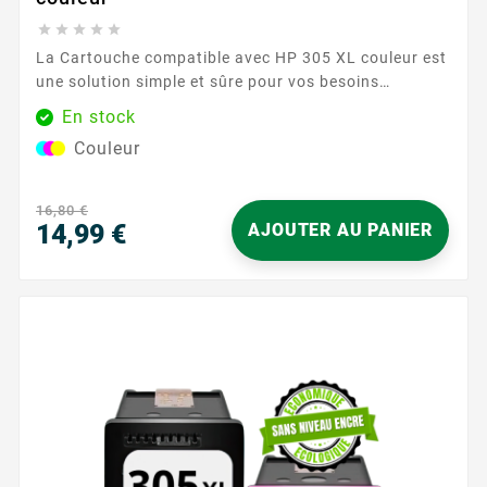





La Cartouche compatible avec HP 305 XL couleur est
une solution simple et sûre pour vos besoins
d’impression au quotidien. Conçue pour fonctionner
En stock
harmonieusement avec les imprimantes HP utilisant
Couleur
la référence 305, elle assure une compatibilité fiable
et des documents nets en couleur pour la maison
comme pour le bureau. Profitez d’une...
16,80 €
14,99 €
AJOUTER AU PANIER
Prix