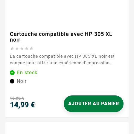
Cartouche compatible avec HP 305 XL
noir





La cartouche compatible avec HP 305 XL noir est
conçue pour offrir une expérience d’impression
simple et sereine au quotidien. Elle s’intègre
En stock
parfaitement aux imprimantes HP utilisant la
Noir
référence 305 , pour des documents nets, des textes
lisibles et des contrastes soignés. Grâce à son
format XL , vous profitez d’une autonomie
16,80 €
confortable tout...
14,99 €
AJOUTER AU PANIER
Prix