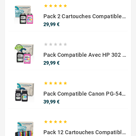





Pack 2 Cartouches Compatible Avec HP 301 XL Noir Et Couleur
Prix
29,99 €





Pack Compatible Avec HP 302 XL Noir Et Couleur - SANS NIVEAU ENCRE
Prix
29,99 €





Pack Compatible Canon PG-540 XL / CL-541 XL – Noir & Couleur – Haute Capacité
Prix
39,99 €





Pack 12 Cartouches Compatible EPSON 603XL