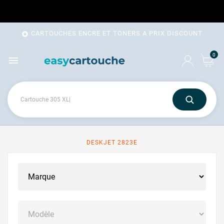
CARTOUCHES ENCRE ET TONERS A PRIX DISCOUNT

0

DESKJET 2823E