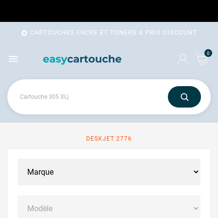
CARTOUCHES ENCRE ET TONERS A PRIX DISCOUNT

0

DESKJET 2776