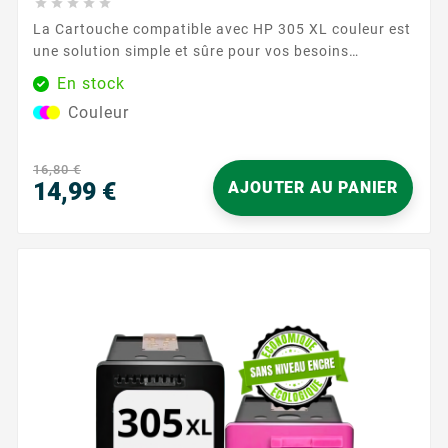





La Cartouche compatible avec HP 305 XL couleur est
une solution simple et sûre pour vos besoins
d’impression au quotidien. Conçue pour fonctionner
En stock
harmonieusement avec les imprimantes HP utilisant
Couleur
la référence 305, elle assure une compatibilité fiable
et des documents nets en couleur pour la maison
comme pour le bureau. Profitez d’une...
16,80 €
14,99 €
AJOUTER AU PANIER
Prix