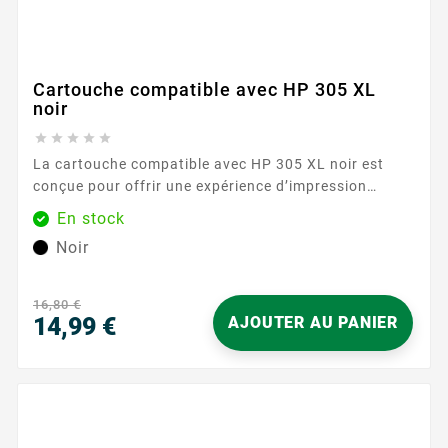
Cartouche compatible avec HP 305 XL
noir





La cartouche compatible avec HP 305 XL noir est
conçue pour offrir une expérience d’impression
simple et sereine au quotidien. Elle s’intègre
En stock
parfaitement aux imprimantes HP utilisant la
Noir
référence 305 , pour des documents nets, des textes
lisibles et des contrastes soignés. Grâce à son
format XL , vous profitez d’une autonomie
16,80 €
confortable tout...
14,99 €
AJOUTER AU PANIER
Prix