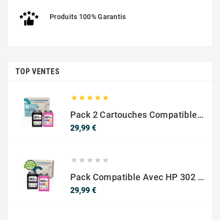
Produits 100% Garantis
TOP VENTES





Pack 2 Cartouches Compatible Avec HP 301 XL Noir Et Couleur
Prix
29,99 €





Pack Compatible Avec HP 302 XL Noir Et Couleur - SANS NIVEAU ENCRE
Prix
29,99 €