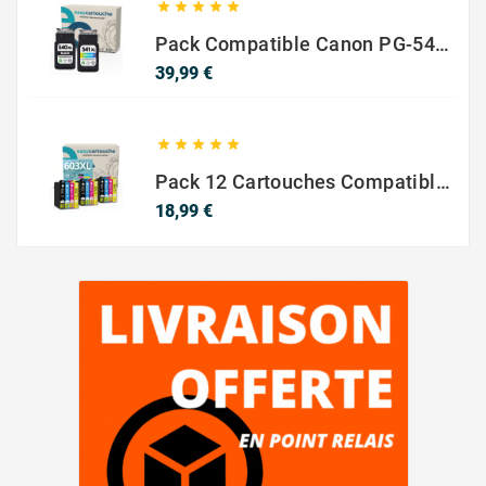





Pack Compatible Canon PG-540 XL / CL-541 XL – Noir & Couleur – Haute Capacité
Prix
39,99 €





Pack 12 Cartouches Compatible EPSON 603XL
Prix
18,99 €