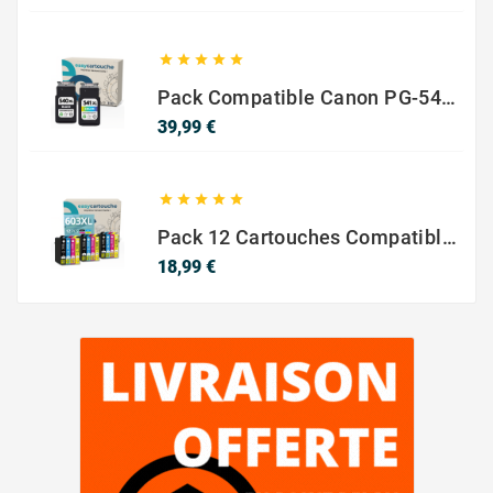





Pack Compatible Canon PG-540 XL / CL-541 XL – Noir & Couleur – Haute Capacité
Prix
39,99 €





Pack 12 Cartouches Compatible EPSON 603XL
Prix
18,99 €