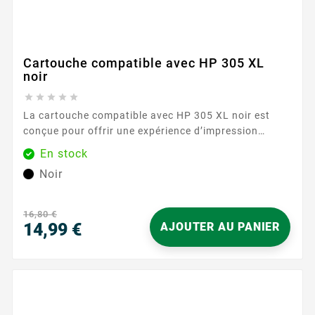
Cartouche compatible avec HP 305 XL
noir





La cartouche compatible avec HP 305 XL noir est
conçue pour offrir une expérience d’impression
simple et sereine au quotidien. Elle s’intègre
En stock
parfaitement aux imprimantes HP utilisant la
Noir
référence 305 , pour des documents nets, des textes
lisibles et des contrastes soignés. Grâce à son
format XL , vous profitez d’une autonomie
16,80 €
confortable tout...
14,99 €
AJOUTER AU PANIER
Prix