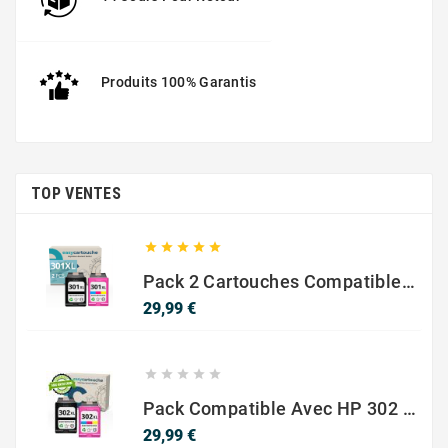
Produits 100% Garantis
TOP VENTES





Pack 2 Cartouches Compatible Avec HP 301 XL Noir Et Couleur
Prix
29,99 €





Pack Compatible Avec HP 302 XL Noir Et Couleur - SANS NIVEAU ENCRE
Prix
29,99 €