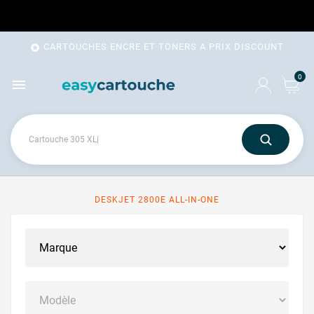
CARTOUCHES ENCRE ET TONERS A PRIX DISCOUNT

0

DESKJET 2800E ALL-IN-ONE