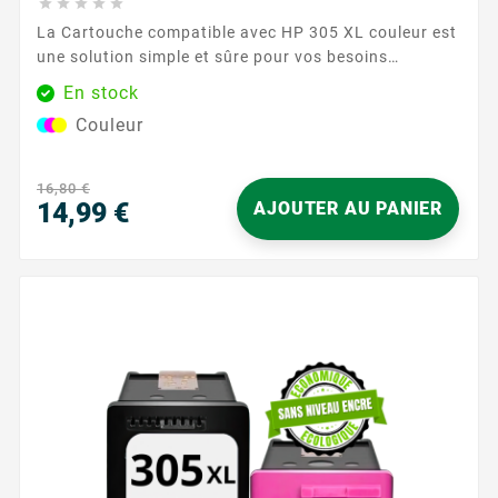





La Cartouche compatible avec HP 305 XL couleur est
une solution simple et sûre pour vos besoins
d’impression au quotidien. Conçue pour fonctionner
En stock
harmonieusement avec les imprimantes HP utilisant
Couleur
la référence 305, elle assure une compatibilité fiable
et des documents nets en couleur pour la maison
comme pour le bureau. Profitez d’une...
16,80 €
14,99 €
AJOUTER AU PANIER
Prix