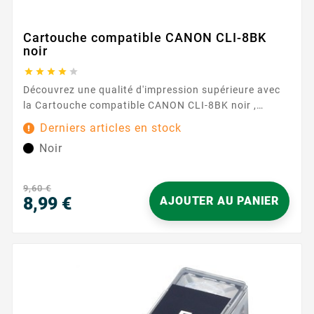
Cartouche compatible CANON CLI-8BK
noir





Découvrez une qualité d'impression supérieure avec
la Cartouche compatible CANON CLI-8BK noir ,
conçue pour répondre à tous vos besoins
Derniers articles en stock
d'impression avec précision et efficacité. Cette
Noir
cartouche d'encre haute performance est parfaite
pour ceux qui exigent l'excellence à chaque
impression, que ce soit à la maison ou dans un cadre
9,60 €
professionnel. Notre Cartouche...
8,99 €
AJOUTER AU PANIER
Prix