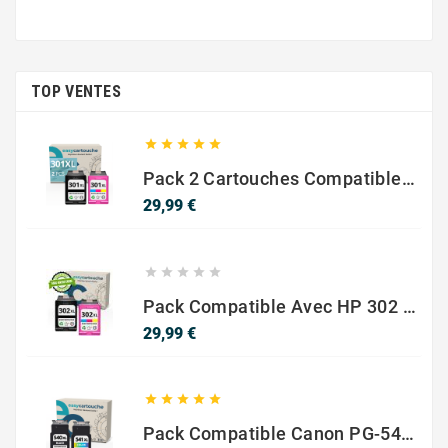
TOP VENTES





Pack 2 Cartouches Compatible Avec HP 301 XL Noir Et Couleur
Prix
29,99 €





Pack Compatible Avec HP 302 XL Noir Et Couleur - SANS NIVEAU ENCRE
Prix
29,99 €





Pack Compatible Canon PG-540 XL / CL-541 XL – Noir & Couleur – Haute Capacité