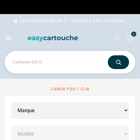
CARTOUCHES ENCRE ET TONERS A PRIX DISCOUNT

0

CANON PGI5 / CLI8