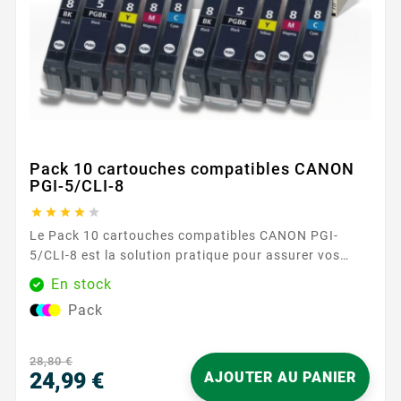
Pack 10 cartouches compatibles CANON
PGI-5/CLI-8





Le Pack 10 cartouches compatibles CANON PGI-
5/CLI-8 est la solution pratique pour assurer vos
impressions du quotidien en toute sérénité. Conçues
En stock
pour les imprimantes Canon utilisant les références
Pack
PGI-5 et CLI-8 , ces cartouches offrent une
compatibilité fiable et une utilisation sans
complication, à la maison comme au...
28,80 €
24,99 €
AJOUTER AU PANIER
Prix