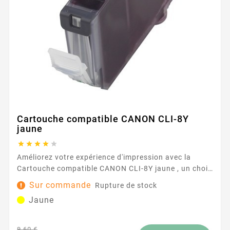
Cartouche compatible CANON CLI-8Y
jaune





Améliorez votre expérience d'impression avec la
Cartouche compatible CANON CLI-8Y jaune , un choix
de premier ordre pour une sortie couleur vibrante et
Sur commande
Rupture de stock
fiable. Parfaitement adaptée à ceux qui exigent des
Jaune
impressions de haute qualité, cette cartouche
garantit que chaque page est infusée de riches
teintes jaunes qui donnent vie à vos documents et
9,60 €