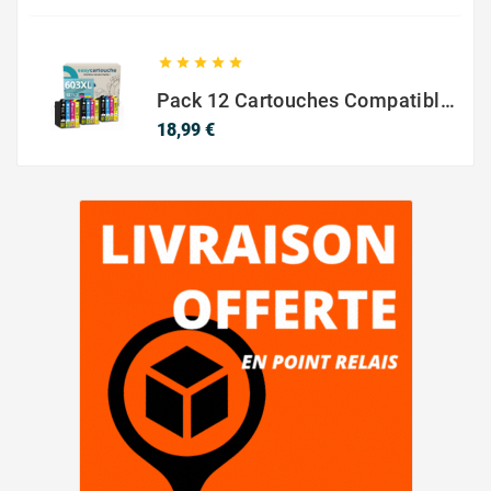





Pack 12 Cartouches Compatible EPSON 603XL
Prix
18,99 €