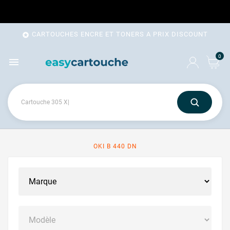
CARTOUCHES ENCRE ET TONERS A PRIX DISCOUNT

0

OKI B 440 DN