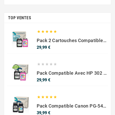
TOP VENTES





Pack 2 Cartouches Compatible Avec HP 301 XL Noir Et Couleur
Prix
29,99 €





Pack Compatible Avec HP 302 XL Noir Et Couleur - SANS NIVEAU ENCRE
Prix
29,99 €





Pack Compatible Canon PG-540 XL / CL-541 XL – Noir & Couleur – Haute Capacité
Prix
39,99 €