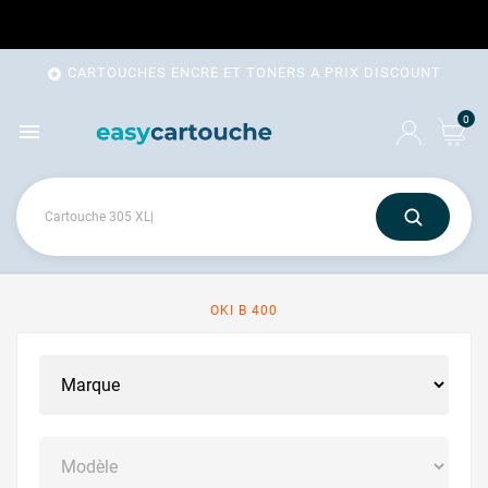
CARTOUCHES ENCRE ET TONERS A PRIX DISCOUNT

0

OKI B 400