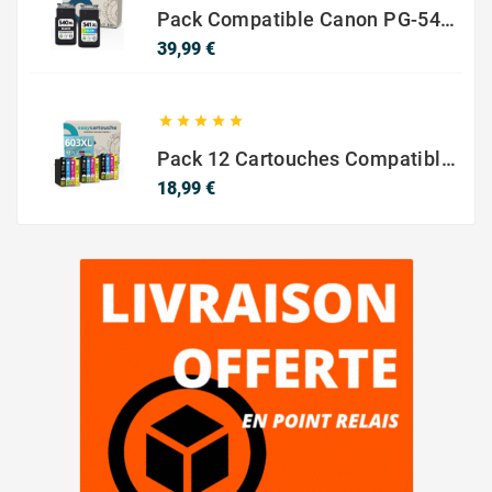
Pack Compatible Canon PG-540 XL / CL-541 XL – Noir & Couleur – Haute Capacité
Prix
39,99 €





Pack 12 Cartouches Compatible EPSON 603XL
Prix
18,99 €