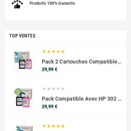
Produits 100% Garantis
TOP VENTES





Pack 2 Cartouches Compatible Avec HP 301 XL Noir Et Couleur
Prix
29,99 €





Pack Compatible Avec HP 302 XL Noir Et Couleur - SANS NIVEAU ENCRE
Prix
29,99 €




