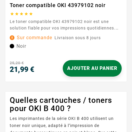
Toner compatible OKI 43979102 noir





Le toner compatible OKI 43979102 noir est une
solution fiable pour vos impressions quotidiennes.
Conçu pour les imprimantes OKI B420/430 , il
Sur commande
Livraison sous 8 jours
s’intègre parfaitement à votre matériel et assure une
Noir
expérience d’utilisation simple et sereine. Son
installation rapide vous permet de reprendre vos
travaux sans complication, que ce soit au bureau ou
25,20 €
à la...
21,99 €
AJOUTER AU PANIER
Prix
Quelles cartouches / toners
pour OKI B 400 ?
Les imprimantes de la série OKI B 400 utilisent un
toner noir unique, adapté à l’impression de