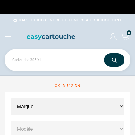
CARTOUCHES ENCRE ET TONERS A PRIX DISCOUNT

0

OKI B 512 DN