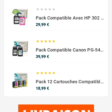





Pack Compatible Avec HP 302 XL Noir Et Couleur - SANS NIVEAU ENCRE
Prix
29,99 €





Pack Compatible Canon PG-540 XL / CL-541 XL – Noir & Couleur – Haute Capacité
Prix
39,99 €





Pack 12 Cartouches Compatible EPSON 603XL
Prix
18,99 €