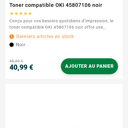
Toner compatible OKI 45807106 noir





Conçu pour vos besoins quotidiens d’impression, le
toner compatible OKI 45807106 noir offre une
solution fiable et simple pour obtenir des documents
Derniers articles en stock
nets et homogènes. Il remplace directement la
Noir
référence 45807106 et fonctionne avec les
imprimantes OKI B432 et B512 , afin de garantir une
intégration fluide dans votre environnement de
48,00 €
travail. Son...
40,99 €
AJOUTER AU PANIER
Prix