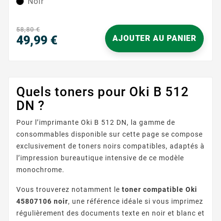
Noir
parfaitement à votre flux de travail et assure une
restitution nette des textes, tableaux et graphiques.
Sa teinte noire dense apporte une lecture claire et...
58,80 €
49,99 €
AJOUTER AU PANIER
Prix
Quels toners pour Oki B 512
DN ?
Pour l’imprimante Oki B 512 DN, la gamme de
consommables disponible sur cette page se compose
exclusivement de toners noirs compatibles, adaptés à
l’impression bureautique intensive de ce modèle
monochrome.
Vous trouverez notamment le
toner compatible Oki
45807106 noir
, une référence idéale si vous imprimez
régulièrement des documents texte en noir et blanc et