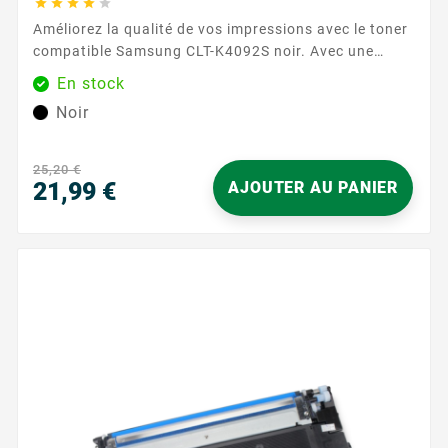





Améliorez la qualité de vos impressions avec le toner
compatible Samsung CLT-K4092S noir. Avec une
capacité d'impression de 1000 pages, ce toner assure
En stock
des performances fiables et durables.
Noir
Caractéristiques principales : Couleur : Noir Capacité
d'impression : 1000 pages Garantie : 2...
25,20 €
21,99 €
AJOUTER AU PANIER
Prix