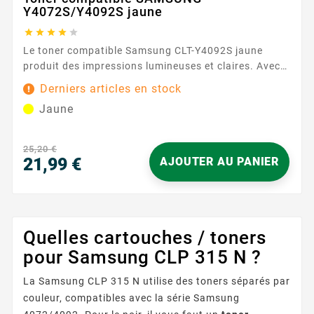
Y4072S/Y4092S jaune





Le toner compatible Samsung CLT-Y4092S jaune
produit des impressions lumineuses et claires. Avec
une capacité de 1000 pages, ce toner assure des
Derniers articles en stock
résultats constants et fiables. Caractéristiques
Jaune
principales : Couleur : Jaune Capacité d'impression :
1000 pages Garantie : 2 ans ...
25,20 €
21,99 €
AJOUTER AU PANIER
Prix
Quelles cartouches / toners
pour Samsung CLP 315 N ?
La Samsung CLP 315 N utilise des toners séparés par
couleur, compatibles avec la série Samsung