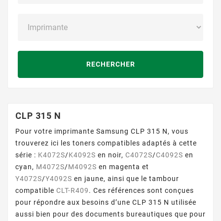
RECHERCHER
CLP 315 N
Pour votre imprimante Samsung CLP 315 N, vous
trouverez ici les toners compatibles adaptés à cette
série :
K4072S
/
K4092S
en noir,
C4072S
/
C4092S
en
cyan,
M4072S
/
M4092S
en magenta et
Y4072S
/
Y4092S
en jaune, ainsi que le tambour
compatible
CLT-R409
. Ces références sont conçues
pour répondre aux besoins d’une CLP 315 N utilisée
aussi bien pour des documents bureautiques que pour