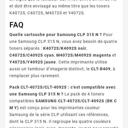
et doit être envisagé au même titre que les toners
K4072S, C4072S, M4072S et Y4072S.
FAQ
Quelle cartouche pour Samsung CLP 315 N ?
Pour
une Samsung CLP 315 N, vous avez besoin de quatre
toners séparés :
K4072S/K4092S noir
,
C4072S/C4092S cyan
,
M4072S/M4092S magenta
et
Y4072S/Y4092S jaune
. Cette imprimante utilise
aussi un tambour d’imagerie distinct, le
CLT-R409
, à
remplacer plus rarement.
Pack CLT-4072S/CLT-4092S : c’est compatible avec
une Samsung CLP 315 N ?
Le pack de 4 toners
compatibles
SAMSUNG CLT-4072S/CLT-4092S (BK C
M Y)
est conçu pour les imprimantes couleur
Samsung de la série CLP utilisant ces références,
dont la CLP 315 N. Il regroupe les quatre couleurs