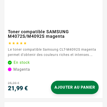
Toner compatible SAMSUNG
M4072S/M4092S magenta





Le toner compatible Samsung CLT-M4092S magenta
permet d'obtenir des couleurs riches et intenses.
Avec une capacité de 1000 pages, ce toner assure
En stock
des résultats constants et fiables. Caractéristiques
Magenta
principales : Couleur : Magenta Capacité d'impression
: 1000 pages Garantie : 2 ans ...
25,20 €
21,99 €
AJOUTER AU PANIER
Prix