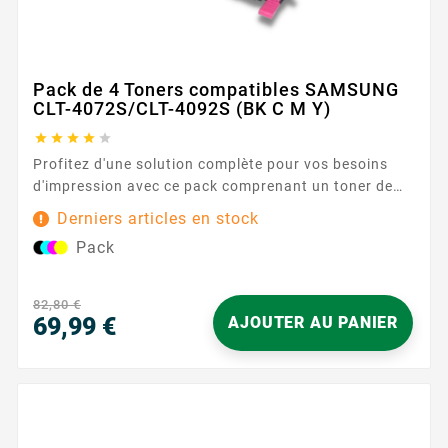
Pack de 4 Toners compatibles SAMSUNG
CLT-4072S/CLT-4092S (BK C M Y)





Profitez d'une solution complète pour vos besoins
d'impression avec ce pack comprenant un toner de
chaque couleur. Chaque toner assure des
Derniers articles en stock
impressions durables et fiables. Caractéristiques
Pack
principales : Couleurs : Noir, Cyan, Magenta, Jaune
Capacité d'impression : 1000 pages (noir), 1000
pages (chaque...
82,80 €
69,99 €
AJOUTER AU PANIER
Prix