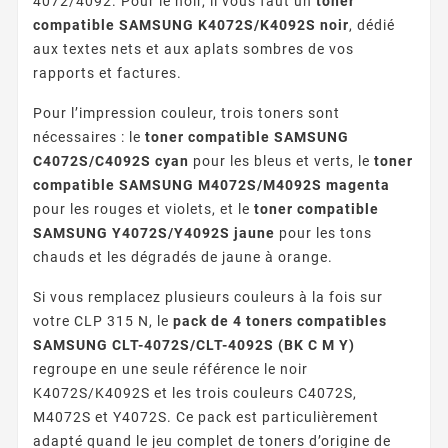
4072/4092. Pour le noir, il vous faut un
toner
compatible SAMSUNG K4072S/K4092S noir
, dédié
aux textes nets et aux aplats sombres de vos
rapports et factures.
Pour l’impression couleur, trois toners sont
nécessaires : le
toner compatible SAMSUNG
C4072S/C4092S cyan
pour les bleus et verts, le
toner
compatible SAMSUNG M4072S/M4092S magenta
pour les rouges et violets, et le
toner compatible
SAMSUNG Y4072S/Y4092S jaune
pour les tons
chauds et les dégradés de jaune à orange.
Si vous remplacez plusieurs couleurs à la fois sur
votre CLP 315 N, le
pack de 4 toners compatibles
SAMSUNG CLT-4072S/CLT-4092S (BK C M Y)
regroupe en une seule référence le noir
K4072S/K4092S et les trois couleurs C4072S,
M4072S et Y4072S. Ce pack est particulièrement
adapté quand le jeu complet de toners d’origine de