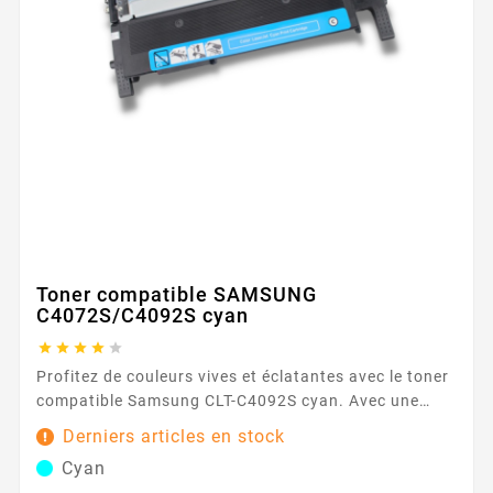
Toner compatible SAMSUNG
C4072S/C4092S cyan





Profitez de couleurs vives et éclatantes avec le toner
compatible Samsung CLT-C4092S cyan. Avec une
capacité de 1000 pages, ce toner assure des
Derniers articles en stock
impressions durables et fiables. Caractéristiques
Cyan
principales : Couleur : Cyan Capacité d'impression :