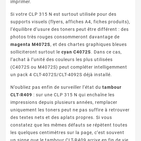
imprimer.
Si votre CLP 315 N est surtout utilisée pour des
supports visuels (flyers, affiches A4, fiches produits),
l’équilibre d’usure des toners peut être différent : des
photos très rouges consommeront davantage de
magenta M4072S
, et des chartes graphiques bleues
solliciteront surtout le
cyan C4072S
. Dans ce cas,
l’achat à l’unité des couleurs les plus utilisées
(C4072S ou M4072S) peut compléter intelligemment
un pack 4 CLT-4072S/CLT-4092S déjà installé.
N’oubliez pas enfin de surveiller l’état du
tambour
CLT-R409
: sur une CLP 315 N qui enchaîne les
impressions depuis plusieurs années, remplacer
uniquement les toners peut ne pas suffire à retrouver
des textes nets et des aplats propres. Si vous
constatez que les mêmes défauts se répètent toutes
les quelques centimètres sur la page, c’est souvent
un signe que le tambour CLT-R409 arrive en fin de vie