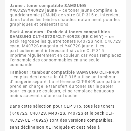
Jaune : toner compatible SAMSUNG
Y4072S/Y4092S jaune
– ce toner jaune complète la
quadrichromie (CMJN) de votre CLP 315 et intervient
dans toutes les teintes chaudes, notamment pour les
graphiques et présentations.
Pack 4 couleurs : Pack de 4 toners compatibles
SAMSUNG CLT-4072S/CLT-4092S (BK C M Y)
– ce
pack regroupe les quatre toners K4072S noir, C4072S
cyan, M4072S magenta et Y4072S jaune. Il est
particulièrement intéressant si votre CLP 315
imprime régulièrement en couleur, car vous remplacez
l’ensemble des consommables en une seule
commande.
Tambour : tambour compatible SAMSUNG CLT-R409
– en plus des toners, la CLP 315 utilise un tambour
d’imagerie séparé. La référence CLT-R409 compatible
prend en charge le transfert du toner sur le papier
pour les quatre couleurs, et se remplace beaucoup
moins souvent qu’une cartouche.
Dans cette sélection pour CLP 315, tous les toners
(K4072S, C4072S, M4072S, Y4072S et le pack CLT-
4072S/CLT-4092S) sont des versions compatibles,
sans déclinaison XL indiquée et destinées à