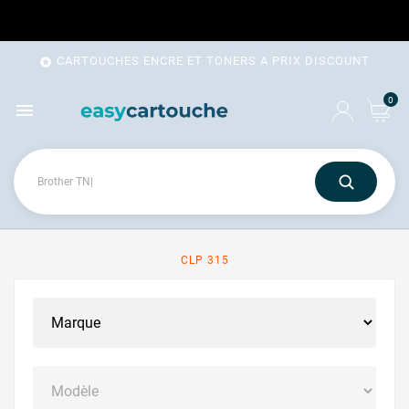
CARTOUCHES ENCRE ET TONERS A PRIX DISCOUNT

0

CLP 315