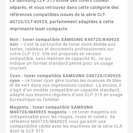
La Samsung CLP 315 utilise des toners couleur
séparés, et vous retrouvez dans cette catégorie des
références compatibles issues de la série CLT-
4072S/CLT-4092S, parfaitement adaptées à cette
imprimante laser compacte.
Noir : toner compatible SAMSUNG K4072S/K4092S
noir
– c’est la cartouche de toner noire dédiée aux
textes, tableaux et documents professionnels sur
votre CLP 315. Elle est proposée en version
compatible, sans mention de capacité XL, ce qui
indique un format standard pensé pour un usage
courant.
Cyan : toner compatible SAMSUNG C4072S/C4092S
cyan
– ce toner cyan gère toutes les nuances de bleu
et de vert dans vos impressions couleur. Là encore, il
s’agit d’un modèle compatible en capacité standard,
adapté aux besoins réguliers d’une CLP 315 en usage
bureautique ou familial.
Magenta : toner compatible SAMSUNG
M4072S/M4092S magenta
– ce toner magenta est
indispensable pour les rouges, roses et violets. Sa
référence M4072S/M4092S vous garantit une
compatibilité ciblée avec les machines de la série CLP,
dont la CLP 315.