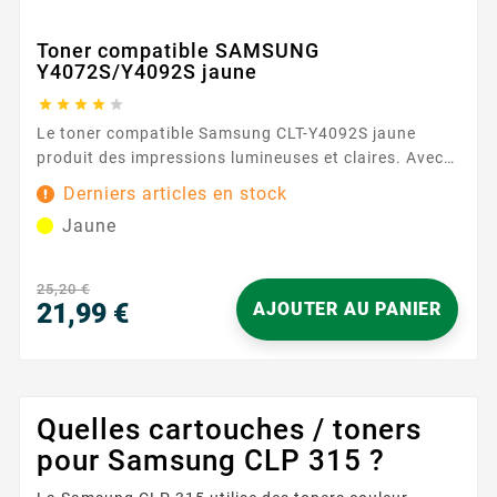
Toner compatible SAMSUNG
Y4072S/Y4092S jaune





Le toner compatible Samsung CLT-Y4092S jaune
produit des impressions lumineuses et claires. Avec
une capacité de 1000 pages, ce toner assure des
Derniers articles en stock
résultats constants et fiables. Caractéristiques
Jaune
principales : Couleur : Jaune Capacité d'impression :
1000 pages Garantie : 2 ans ...
25,20 €
21,99 €
AJOUTER AU PANIER
Prix
Quelles cartouches / toners
pour Samsung CLP 315 ?