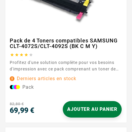
Pack de 4 Toners compatibles SAMSUNG
CLT-4072S/CLT-4092S (BK C M Y)





Profitez d'une solution complète pour vos besoins
d'impression avec ce pack comprenant un toner de
chaque couleur. Chaque toner assure des
Derniers articles en stock
impressions durables et fiables. Caractéristiques
Pack
principales : Couleurs : Noir, Cyan, Magenta, Jaune
Capacité d'impression : 1000 pages (noir), 1000
pages (chaque...
82,80 €
69,99 €
AJOUTER AU PANIER
Prix