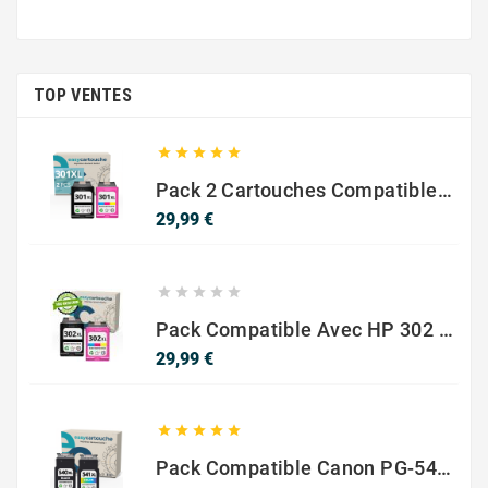
TOP VENTES





Pack 2 Cartouches Compatible Avec HP 301 XL Noir Et Couleur
Prix
29,99 €





Pack Compatible Avec HP 302 XL Noir Et Couleur - SANS NIVEAU ENCRE
Prix
29,99 €





Pack Compatible Canon PG-540 XL / CL-541 XL – Noir & Couleur – Haute Capacité