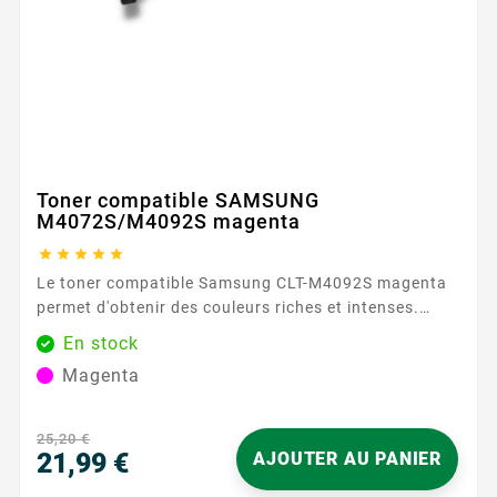
Toner compatible SAMSUNG
M4072S/M4092S magenta





Le toner compatible Samsung CLT-M4092S magenta
permet d'obtenir des couleurs riches et intenses.
Avec une capacité de 1000 pages, ce toner assure
En stock
des résultats constants et fiables. Caractéristiques
Magenta
principales : Couleur : Magenta Capacité d'impression
: 1000 pages Garantie : 2 ans ...
25,20 €
21,99 €
AJOUTER AU PANIER
Prix