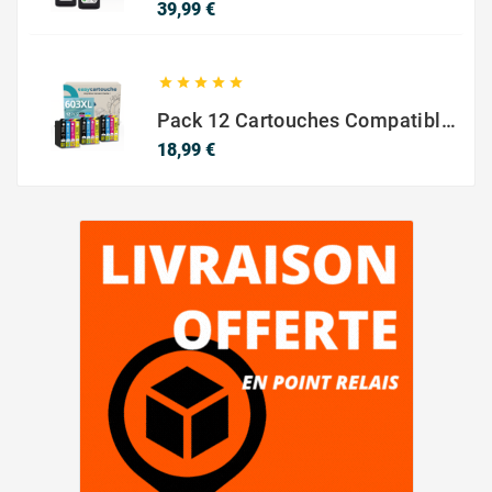
Prix
39,99 €





Pack 12 Cartouches Compatible EPSON 603XL
Prix
18,99 €