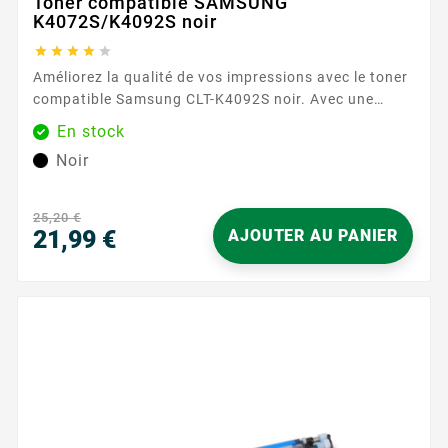
Toner compatible SAMSUNG
K4072S/K4092S noir





Améliorez la qualité de vos impressions avec le toner
compatible Samsung CLT-K4092S noir. Avec une
capacité d'impression de 1000 pages, ce toner assure
En stock
des performances fiables et durables.
Noir
Caractéristiques principales : Couleur : Noir Capacité
d'impression : 1000 pages Garantie : 2...
25,20 €
21,99 €
AJOUTER AU PANIER
Prix