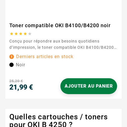
Toner compatible OKI B4100/B4200 noir





Conçu pour répondre aux besoins quotidiens
d’impression, le toner compatible OKI B4100/B4200
en noir est une solution fiable et pratique pour vos
Derniers articles en stock
documents professionnels. Parfaitement compatible
Noir
avec les imprimantes OKI B4100 et B4200 , il offre
des textes nets et lisibles, idéals pour les rapports,
factures...
25,20 €
21,99 €
AJOUTER AU PANIER
Prix
Quelles cartouches / toners
pour OKI B 4250 ?