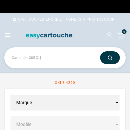
CARTOUCHES ENCRE ET TONERS A PRIX DISCOUNT

0

OKI B 4250