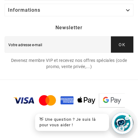

Informations
Newsletter
OK
Devenez membre VIP et recevez nos offres spéciales (code
promo, vente privée,...)
👋 Une question ? Je suis là
pour vous aider !
© 2026 - EasyCartouche™