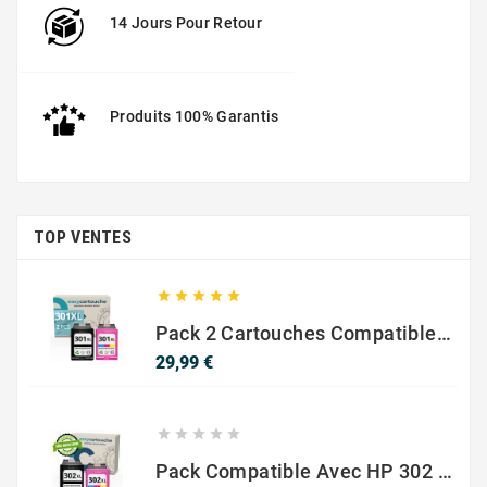
14 Jours Pour Retour
Produits 100% Garantis
TOP VENTES





Pack 2 Cartouches Compatible Avec HP 301 XL Noir Et Couleur
Prix
29,99 €





Pack Compatible Avec HP 302 XL Noir Et Couleur - SANS NIVEAU ENCRE