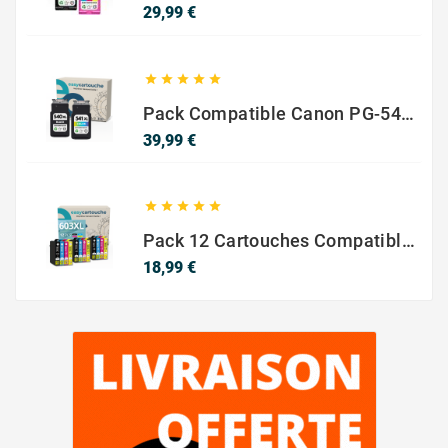
Prix
29,99 €





Pack Compatible Canon PG-540 XL / CL-541 XL – Noir & Couleur – Haute Capacité
Prix
39,99 €





Pack 12 Cartouches Compatible EPSON 603XL
Prix
18,99 €