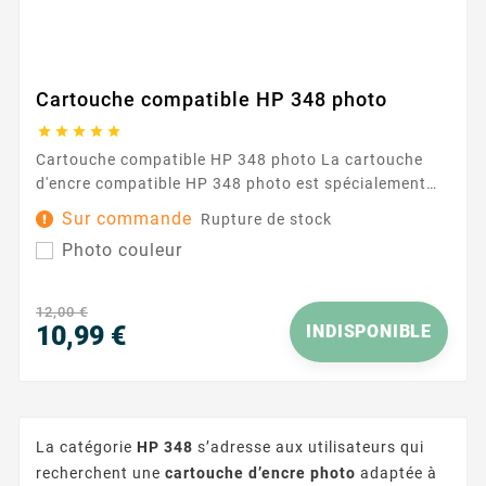
Cartouche compatible HP 348 photo





Cartouche compatible HP 348 photo La cartouche
d'encre compatible HP 348 photo est spécialement
conçue pour fournir des impressions photo de qualité
Sur commande
Rupture de stock
supérieure. Que ce soit pour des souvenirs
Photo couleur
personnels ou des projets professionnels, cette
cartouche offre des couleurs vives et des détails
nets, assurant ainsi des photos éclatantes et
12,00 €
durables. Caractéristiques...
10,99 €
INDISPONIBLE
Prix
La catégorie
HP 348
s’adresse aux utilisateurs qui
recherchent une
cartouche d’encre photo
adaptée à