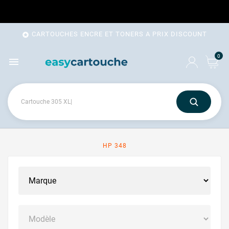
CARTOUCHES ENCRE ET TONERS A PRIX DISCOUNT

0

HP 348