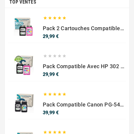
TOP VENTES





Pack 2 Cartouches Compatible Avec HP 301 XL Noir Et Couleur
Prix
29,99 €





Pack Compatible Avec HP 302 XL Noir Et Couleur - SANS NIVEAU ENCRE
Prix
29,99 €





Pack Compatible Canon PG-540 XL / CL-541 XL – Noir & Couleur – Haute Capacité
Prix
39,99 €




