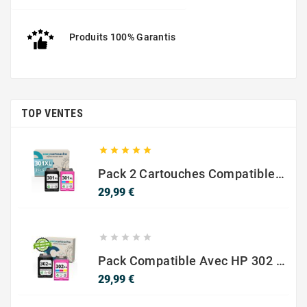
Produits 100% Garantis
TOP VENTES





Pack 2 Cartouches Compatible Avec HP 301 XL Noir Et Couleur
Prix
29,99 €





Pack Compatible Avec HP 302 XL Noir Et Couleur - SANS NIVEAU ENCRE
Prix
29,99 €