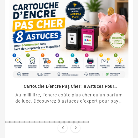
Comment Désactiver La 
Cartouche HP non r
comment désactiver la p
 Pas Cher : 8 Astuces Pour
HP et contourner la puc
ent Économiser
e coûte plus cher qu’un parfum
8 astuces d’expert pour payer
encre moins cher, sans ...

