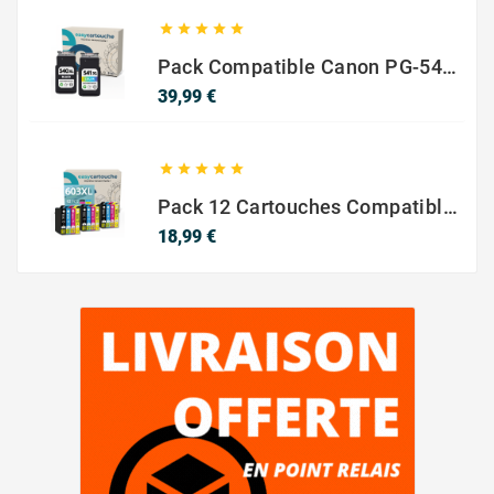





Pack Compatible Canon PG-540 XL / CL-541 XL – Noir & Couleur – Haute Capacité
Prix
39,99 €





Pack 12 Cartouches Compatible EPSON 603XL
Prix
18,99 €