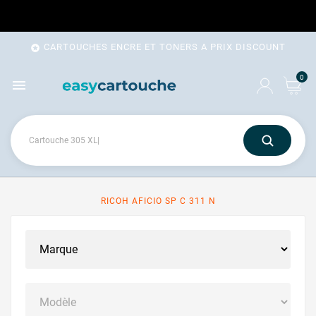
CARTOUCHES ENCRE ET TONERS A PRIX DISCOUNT

0

RICOH AFICIO SP C 311 N