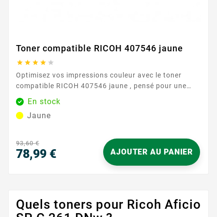
Toner compatible RICOH 407546 jaune





Optimisez vos impressions couleur avec le toner
compatible RICOH 407546 jaune , pensé pour une
compatibilité parfaite avec les imprimantes RICOH SP
En stock
C250 . Idéal pour les documents professionnels,
Jaune
graphiques et visuels marketing, il assure une teinte
jaune homogène et nette, page après page. Votre
communication gagne en...
93,60 €
78,99 €
AJOUTER AU PANIER
Prix
Quels toners pour Ricoh Aficio