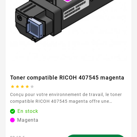
Toner compatible RICOH 407545 magenta





Conçu pour votre environnement de travail, le toner
compatible RICOH 407545 magenta offre une
solution fiable et simple pour vos besoins
En stock
d’impression au quotidien. Il s’intègre sans effort aux
Magenta
équipements de la série RICOH SPC250 , pour des
impressions nettes et régulières dès la première
page. Profitez d’une installation facile : il...