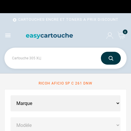
CARTOUCHES ENCRE ET TONERS A PRIX DISCOUNT

0

RICOH AFICIO SP C 261 DNW