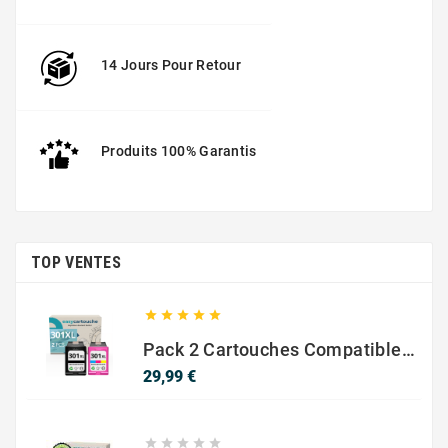
14 Jours Pour Retour
Produits 100% Garantis
TOP VENTES





Pack 2 Cartouches Compatible Avec HP 301 XL Noir Et Couleur
Prix
29,99 €




