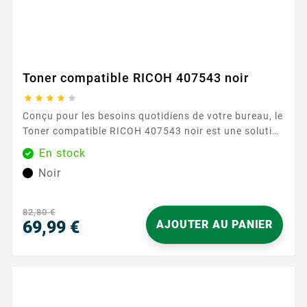
Toner compatible RICOH 407543 noir





Conçu pour les besoins quotidiens de votre bureau, le
Toner compatible RICOH 407543 noir est une solution
fiable et simple à utiliser pour toutes vos impressions
En stock
en noir et blanc. Spécialement pensé pour les
Noir
imprimantes de la catégorie RICOH SPC250 , il
s’intègre parfaitement à votre équipement et vous
offre une expérience d’impression sereine, page
82,80 €
après...
69,99 €
AJOUTER AU PANIER
Prix