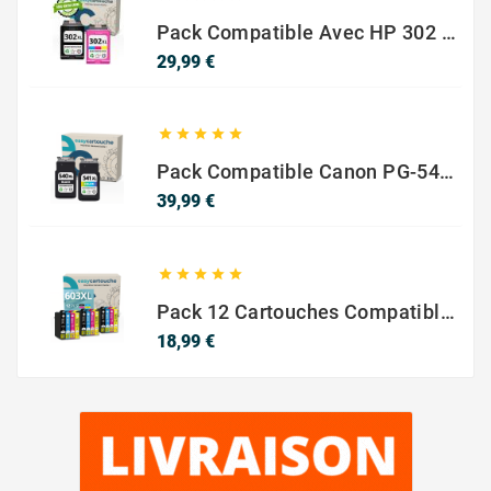
Pack Compatible Avec HP 302 XL Noir Et Couleur - SANS NIVEAU ENCRE
Prix
29,99 €





Pack Compatible Canon PG-540 XL / CL-541 XL – Noir & Couleur – Haute Capacité
Prix
39,99 €





Pack 12 Cartouches Compatible EPSON 603XL
Prix
18,99 €