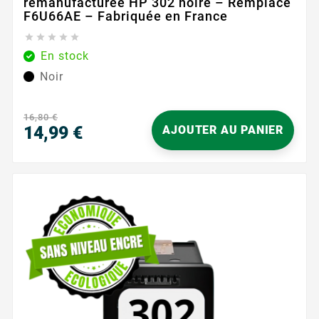
remanufacturée HP 302 noire – Remplace
F6U66AE – Fabriquée en France





En stock
Noir
16,80 €
14,99 €
AJOUTER AU PANIER
Prix