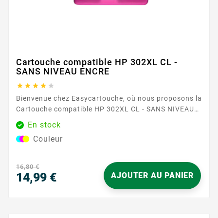
Cartouche compatible HP 302XL CL -
SANS NIVEAU ENCRE





Bienvenue chez Easycartouche, où nous proposons la
Cartouche compatible HP 302XL CL - SANS NIVEAU
ENCRE , un choix de premier plan pour ceux qui
En stock
recherchent qualité et fiabilité dans leurs besoins
Couleur
d'impression. Cette cartouche est conçue pour
fournir des impressions couleur éclatantes,
garantissant que vos documents et images se
16,80 €
démarquent avec clarté et précision. La...
14,99 €
AJOUTER AU PANIER
Prix