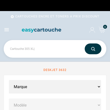
CARTOUCHES ENCRE ET TONERS A PRIX DISCOUNT

0

DESKJET 3632