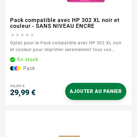
Pack compatible avec HP 302 XL noir et
couleur - SANS NIVEAU ENCRE





Optez pour le Pack compatible avec HP 302 XL noir
et couleur pour imprimer sereinement tous vos
documents du quotidien. Conçu pour les imprimantes
En stock
acceptant la référence HP 302 , ce duo réunit une
Pack
cartouche noire et une cartouche couleur au format
XL, idéal pour enchaîner les impressions avec
régularité. Vous profitez d’une...
34,80 €
29,99 €
AJOUTER AU PANIER
Prix