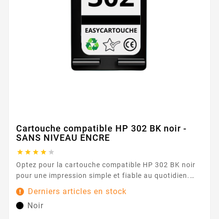
Cartouche compatible HP 302 BK noir -
SANS NIVEAU ENCRE





Optez pour la cartouche compatible HP 302 BK noir
pour une impression simple et fiable au quotidien.
Conçue pour les imprimantes utilisant la série HP 302
Derniers articles en stock
, elle offre une expérience fluide et rassurante, idéale
Noir
pour vos documents de bureau, vos rapports et vos
courriers. Son encre noire délivre des textes nets et