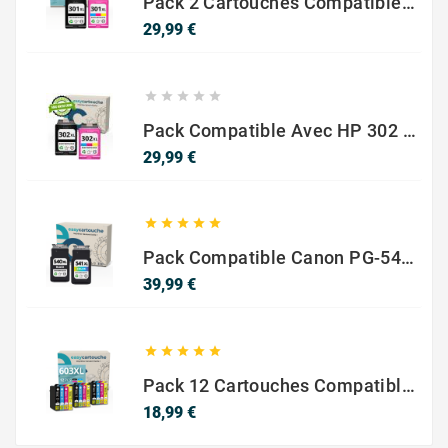
Pack 2 Cartouches Compatible Avec HP 301 XL Noir Et Couleur
Prix
29,99 €





Pack Compatible Avec HP 302 XL Noir Et Couleur - SANS NIVEAU ENCRE
Prix
29,99 €





Pack Compatible Canon PG-540 XL / CL-541 XL – Noir & Couleur – Haute Capacité
Prix
39,99 €





Pack 12 Cartouches Compatible EPSON 603XL
Prix
18,99 €