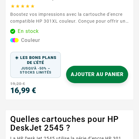





Boostez vos impressions avec la cartouche d'encre
compatible HP 301XL couleur. Conçue pour offrir une
qualité d'impression exceptionnelle, cette cartouche
En stock
est idéale pour tous vos besoins d'impression, qu'il
Couleur
s'agisse de documents professionnels ou de photos
colorées. Caractéristiques principales : Couleurs :
Cyan, Magenta, Jaune ...
☀️ LES BONS PLANS
DE L'ÉTÉ
JUSQU'À -50% –
STOCKS LIMITÉS
AJOUTER AU PANIER
19,20 €
16,99 €
Prix
Quelles cartouches pour HP
DeskJet 2545 ?
La HP DeskJet 2545 utilise la série d’encre HP 301.