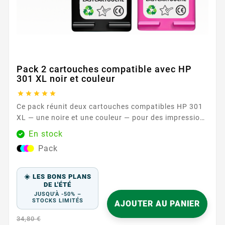
Pack 2 cartouches compatible avec HP
301 XL noir et couleur





Ce pack réunit deux cartouches compatibles HP 301
XL — une noire et une couleur — pour des impressions
sereines au quotidien. Conçues pour fonctionner
En stock
avec les imprimantes HP acceptant les références HP
Pack
301 / HP 301 XL , elles offrent une solution simple et
efficace pour vos documents, travaux scolaires et
supports...
☀️ LES BONS PLANS
DE L'ÉTÉ
JUSQU'À -50% –
STOCKS LIMITÉS
AJOUTER AU PANIER
34,80 €