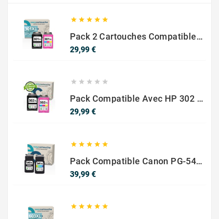





Pack 2 Cartouches Compatible Avec HP 301 XL Noir Et Couleur
Prix
29,99 €





Pack Compatible Avec HP 302 XL Noir Et Couleur - SANS NIVEAU ENCRE
Prix
29,99 €





Pack Compatible Canon PG-540 XL / CL-541 XL – Noir & Couleur – Haute Capacité
Prix
39,99 €




