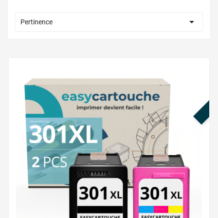

Pertinence
PR