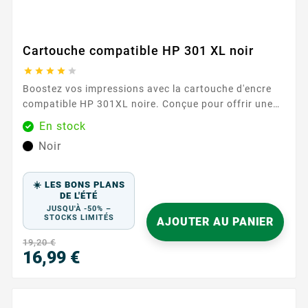
Cartouche compatible HP 301 XL noir





Boostez vos impressions avec la cartouche d'encre
compatible HP 301XL noire. Conçue pour offrir une
qualité d'impression exceptionnelle, cette cartouche
En stock
est idéale pour tous vos besoins d'impression, qu'il
Noir
s'agisse de documents professionnels ou de photos.
Notez que cette cartouche est sans niveau d'encre, ce
qui signifie qu'elle n'affiche pas les niveaux d'encre
☀️ LES BONS PLANS
restants. ...
DE L'ÉTÉ
JUSQU'À -50% –
STOCKS LIMITÉS
AJOUTER AU PANIER
19,20 €
16,99 €
Prix