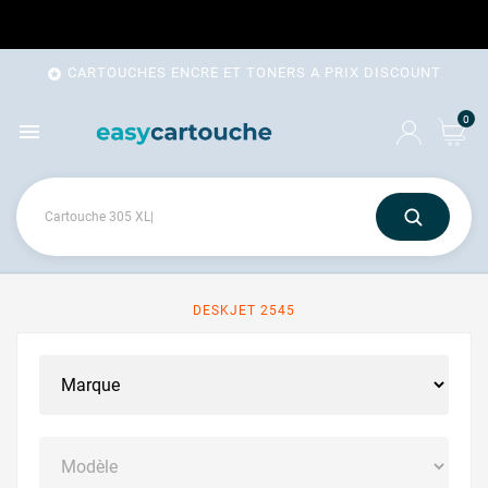
CARTOUCHES ENCRE ET TONERS A PRIX DISCOUNT

0

DESKJET 2545