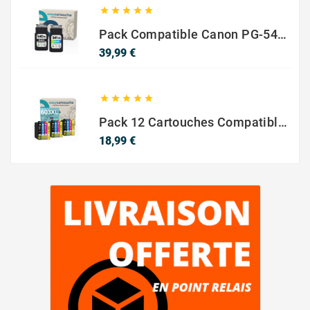





Pack Compatible Canon PG-540 XL / CL-541 XL – Noir & Couleur – Haute Capacité
Prix
39,99 €





Pack 12 Cartouches Compatible EPSON 603XL
Prix
18,99 €