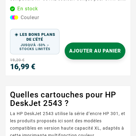
qualité d'impression exceptionnelle, cette cartouche
En stock
est idéale pour tous vos besoins d'impression, qu'il
Couleur
s'agisse de documents professionnels ou de photos
colorées. Caractéristiques principales : Couleurs :
Cyan, Magenta, Jaune ...
☀️ LES BONS PLANS
DE L'ÉTÉ
JUSQU'À -50% –
STOCKS LIMITÉS
AJOUTER AU PANIER
19,20 €
16,99 €
Prix
Quelles cartouches pour HP
DeskJet 2543 ?
La HP DeskJet 2543 utilise la série d’encre HP 301, et
les produits proposés ici sont des modèles
compatibles en version haute capacité XL, adaptés à
cette imprimante multifonction couleur.