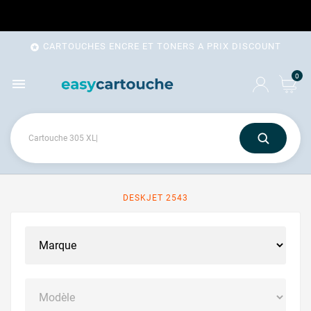
CARTOUCHES ENCRE ET TONERS A PRIX DISCOUNT

0

DESKJET 2543