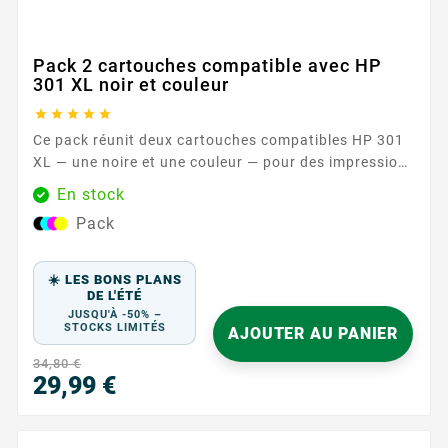
Pack 2 cartouches compatible avec HP
301 XL noir et couleur





Ce pack réunit deux cartouches compatibles HP 301
XL — une noire et une couleur — pour des impressions
sereines au quotidien. Conçues pour fonctionner
En stock
avec les imprimantes HP acceptant les références HP
Pack
301 / HP 301 XL , elles offrent une solution simple et
efficace pour vos documents, travaux scolaires et
supports...
☀️ LES BONS PLANS
DE L'ÉTÉ
JUSQU'À -50% –
STOCKS LIMITÉS
AJOUTER AU PANIER
34,80 €
29,99 €
Prix