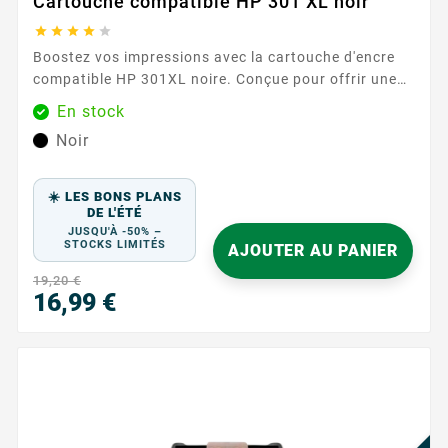
Cartouche compatible HP 301 XL noir





Boostez vos impressions avec la cartouche d'encre
compatible HP 301XL noire. Conçue pour offrir une
qualité d'impression exceptionnelle, cette cartouche
En stock
est idéale pour tous vos besoins d'impression, qu'il
Noir
s'agisse de documents professionnels ou de photos.
Notez que cette cartouche est sans niveau d'encre, ce
qui signifie qu'elle n'affiche pas les niveaux d'encre
☀️ LES BONS PLANS
restants. ...
DE L'ÉTÉ
JUSQU'À -50% –
STOCKS LIMITÉS
AJOUTER AU PANIER
19,20 €
16,99 €
Prix
PR