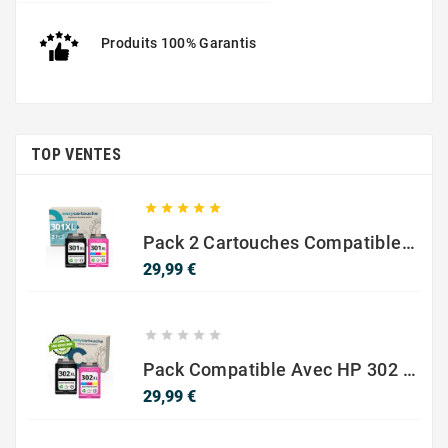
Produits 100% Garantis
TOP VENTES





Pack 2 Cartouches Compatible Avec HP 301 XL Noir Et Couleur
Prix
29,99 €





Pack Compatible Avec HP 302 XL Noir Et Couleur - SANS NIVEAU ENCRE
Prix
29,99 €