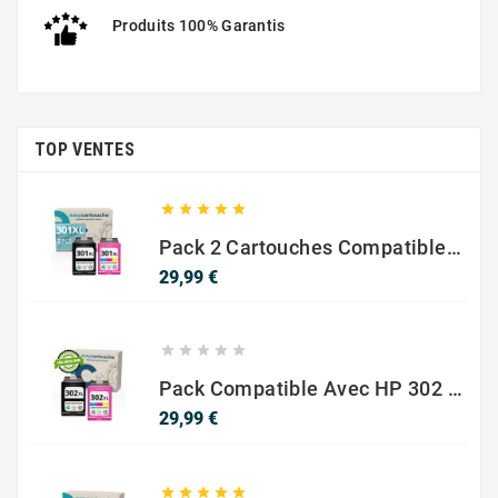
Produits 100% Garantis
TOP VENTES





Pack 2 Cartouches Compatible Avec HP 301 XL Noir Et Couleur
Prix
29,99 €





Pack Compatible Avec HP 302 XL Noir Et Couleur - SANS NIVEAU ENCRE
Prix
29,99 €




