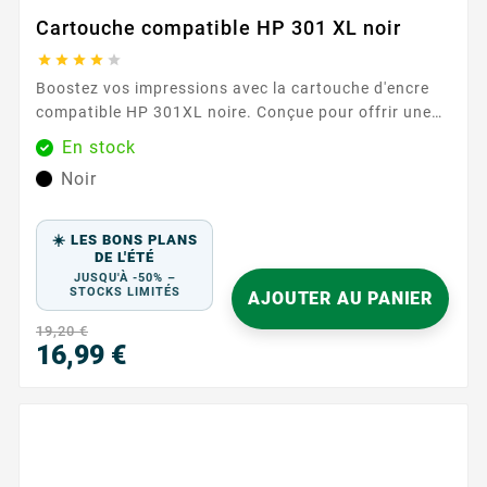
Cartouche compatible HP 301 XL noir





Boostez vos impressions avec la cartouche d'encre
compatible HP 301XL noire. Conçue pour offrir une
qualité d'impression exceptionnelle, cette cartouche
En stock
est idéale pour tous vos besoins d'impression, qu'il
Noir
s'agisse de documents professionnels ou de photos.
Notez que cette cartouche est sans niveau d'encre, ce
qui signifie qu'elle n'affiche pas les niveaux d'encre
☀️ LES BONS PLANS
restants. ...
DE L'ÉTÉ
JUSQU'À -50% –
STOCKS LIMITÉS
AJOUTER AU PANIER
19,20 €
16,99 €
Prix
PR