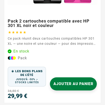
Pack 2 cartouches compatible avec HP
301 XL noir et couleur





Ce pack réunit deux cartouches compatibles HP 301
XL — une noire et une couleur — pour des impressions
sereines au quotidien. Conçues pour fonctionner
En stock
avec les imprimantes HP acceptant les références HP
Pack
301 / HP 301 XL , elles offrent une solution simple et
efficace pour vos documents, travaux scolaires et
supports...
☀️ LES BONS PLANS
DE L'ÉTÉ
JUSQU'À -50% –
STOCKS LIMITÉS
AJOUTER AU PANIER
34,80 €
29,99 €
Prix