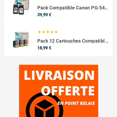
Pack Compatible Canon PG-540 XL / CL-541 XL – Noir & Couleur – Haute Capacité
Prix
39,99 €





Pack 12 Cartouches Compatible EPSON 603XL
Prix
18,99 €