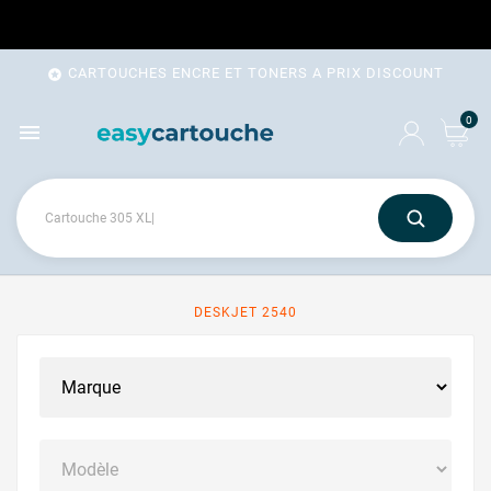
CARTOUCHES ENCRE ET TONERS A PRIX DISCOUNT

0

DESKJET 2540