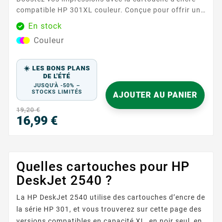
compatible HP 301XL couleur. Conçue pour offrir une
qualité d'impression exceptionnelle, cette cartouche
En stock
est idéale pour tous vos besoins d'impression, qu'il
Couleur
s'agisse de documents professionnels ou de photos
colorées. Caractéristiques principales : Couleurs :
Cyan, Magenta, Jaune ...
☀️ LES BONS PLANS
DE L'ÉTÉ
JUSQU'À -50% –
STOCKS LIMITÉS
AJOUTER AU PANIER
19,20 €
16,99 €
Prix
Quelles cartouches pour HP
DeskJet 2540 ?
La HP DeskJet 2540 utilise des cartouches d’encre de
la série HP 301, et vous trouverez sur cette page des
versions compatibles en capacité XL, en noir seul, en