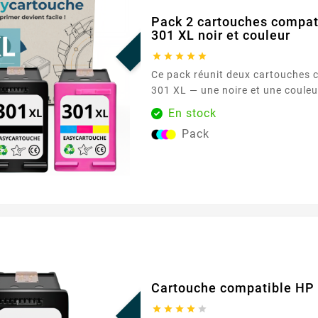
PROMO !
Pack 2 cartouches compat
301 XL noir et couleur





Ce pack réunit deux cartouches compatibles HP
301 XL — une noire et une couleur — pour des
impressions sereines au quotidi
En stock
fonctionner avec les imprimante
Pack
références HP 301 / HP 301 XL , elles offrent une
solution simple et efficace pour
travaux scolaires et supports...
PROMO !
Cartouche compatible HP 




