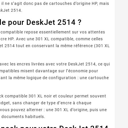
il ne s’agit donc pas de cartouches d’origine HP, mais
skJet 2514.
le pour DeskJet 2514 ?
 compatible repose essentiellement sur vos attentes
encre HP. Avec une 301 XL compatible, comme celles
kJet 2514 tout en conservant la même référence (301 XL
 Fournisseurs
Quelles Marques Offrent Les
Q
vec les encres livrées avec votre DeskJet 2514, ce qui
sent Une Qualité
Meilleures Garanties Sur Les
compatibles misent davantage sur l’économie pour
 reconnaître un
Découvrez quelles marques de
ion Optimale Avec
Cartouches D’encre
eur de cartouches
cartouches compatibles
pro
s Cartouches
Compatibles ?
vant la même logique de configuration : une cartouche
patibles ?
s fiable ? Contrôle
offrent les meilleures
ra
puces, garanties,
garanties : fabricants
ISO/STMC, avis
premium, certifications,
com
ack compatible 301 XL noir et couleur permet souvent
és et stock ...
garanties 1 à 2 ans et ...
budget, sans changer de type d’encre à chaque
vous pouvez alterner : une 301 XL d’origine, puis une
s documents habituels.