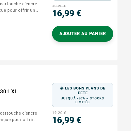
 cartouche d'encre
19,20 €
ue pour offrir une
16,99 €
le, cette
Prix
os besoins
documents
AJOUTER AU PANIER
tez que cette
, ce qui signifie
'encre restants. ...
☀️ LES BONS PLANS DE
 301 XL
L'ÉTÉ
JUSQU'À -50% – STOCKS
LIMITÉS
19,20 €
 cartouche d'encre
16,99 €
nçue pour offrir
nnelle, cette
Prix