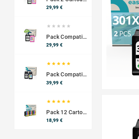
Prix
29,99 €





Pack Compatible Avec HP 302 XL Noir Et Couleur - SANS NIVEAU ENCRE
Prix
29,99 €





Pack Compatible Canon PG-540 XL / CL-541 XL – Noir & Couleur – Haute Capacité
Prix
39,99 €





Pack 12 Cartouches Compatible EPSON 603XL
Prix
18,99 €