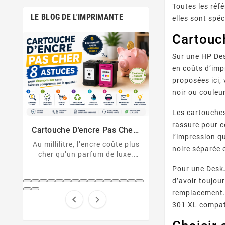
Toutes les réf
LE BLOG DE L'IMPRIMANTE
elles sont sp
Cartouc
Sur une HP Des
en coûts d’imp
proposées ici,
noir ou couleur
Comment Désactiver La Puce
Messages D’erreu
Les cartouches
De La Cartouche HP
Sur Imprimante
rassure pour c
Cartouche HP non reconnue ?
U043, 1403, B2
Solutions Et D
er :
Découvrez comment
cartouche non 
l’impression q
nt
 plus
désactiver la protection des
Décryptez les 
noire séparée 
xe.
cartouches HP et contourner
d'erreur de votre
pert
la puce HP en toute légalité.
Canon et résolv
Pour une DeskJ
hes
code pas à
d’avoir toujou
...
remplacement. 


301 XL compat