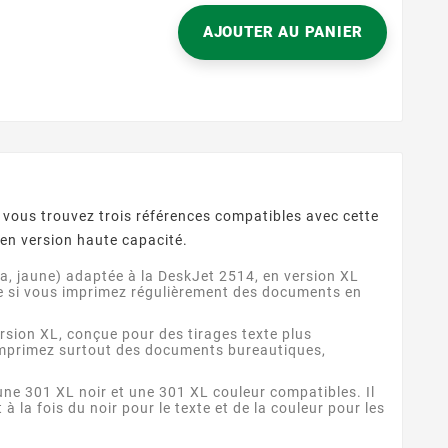
os besoins
documents
AJOUTER AU PANIER
rées.
 vous trouvez trois références compatibles avec cette
 en version haute capacité.
a, jaune) adaptée à la DeskJet 2514, en version XL
le si vous imprimez régulièrement des documents en
ersion XL, conçue pour des tirages texte plus
 imprimez surtout des documents bureautiques,
 une 301 XL noir et une 301 XL couleur compatibles. Il
la fois du noir pour le texte et de la couleur pour les