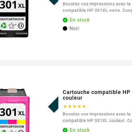
Boostez vos impressions avec la
compatible HP 301XL noire. Conç
qualité d'impression exceptionnel
En stock
cartouche est idéale pour tous v
Noir
d'impression, qu'il s'agisse de 
professionnels ou de photos. No
cartouche est sans niveau d'encre
qu'elle n'affiche pas les niveaux d
PROMO !
Cartouche compatible HP
couleur





Boostez vos impressions avec la
compatible HP 301XL couleur. Co
une qualité d'impression exceptio
En stock