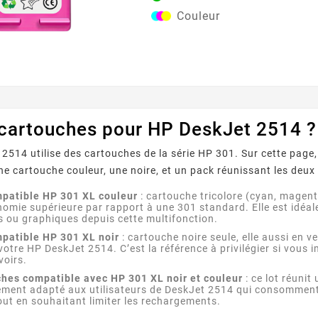
cartouche est idéale pour tous v
Couleur
d'impression, qu'il s'agisse de 
professionnels ou de photos colo
Caractéristiques principales : Couleurs : Cyan,
Magenta, Jaune ...
 cartouches pour HP DeskJet 2514 ?
2514 utilise des cartouches de la série HP 301. Sur cette page,
ne cartouche couleur, une noire, et un pack réunissant les deux
patible HP 301 XL couleur
: cartouche tricolore (cyan, magent
omie supérieure par rapport à une 301 standard. Elle est idéa
s ou graphiques depuis cette multifonction.
patible HP 301 XL noir
: cartouche noire seule, elle aussi en v
otre HP DeskJet 2514. C’est la référence à privilégier si vous
voirs.
ches compatible avec HP 301 XL noir et couleur
: ce lot réunit
rement adapté aux utilisateurs de DeskJet 2514 qui consomment à 
tout en souhaitant limiter les rechargements.