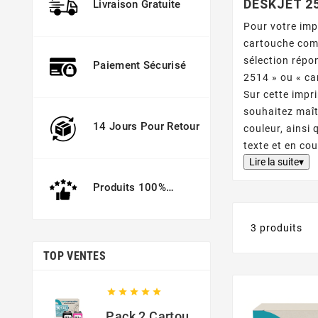
DESKJET 2
Livraison Gratuite
Pour votre imp
cartouche com
sélection répo
Paiement Sécurisé
2514 » ou « ca
Sur cette impr
souhaitez maît
14 Jours Pour Retour
couleur, ainsi
texte et en co
Lire la suite▾
Produits 100%
Garantis
3 produits
TOP VENTES





Pack 2 Cartouches Compatible Avec HP 301 XL Noir Et Couleur