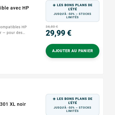
☀️ LES BONS PLANS DE
ible avec HP
L'ÉTÉ
JUSQU'À -50% – STOCKS
LIMITÉS
34,80 €
29,99 €
en. Conçues pour
Prix
s HP acceptant les
AJOUTER AU PANIER
 vos documents,
☀️ LES BONS PLANS DE
L'ÉTÉ
301 XL noir
JUSQU'À -50% – STOCKS
LIMITÉS