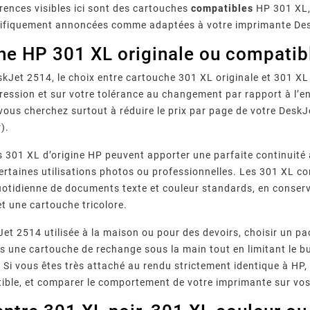
érences visibles ici sont des cartouches
compatibles
HP 301 XL, 
écifiquement annoncées comme adaptées à votre imprimante De
he HP 301 XL originale ou compatib
kJet 2514, le choix entre cartouche 301 XL originale et 301 XL
ression et sur votre tolérance au changement par rapport à l’
 vous cherchez surtout à réduire le prix par page de votre Des
).
r Fréquents
Imprimante Epson : Que
Quels
 301 XL d’origine HP peuvent apporter une parfaite continuité a
 Canon :
Faire Face Au Message «
Garantis
ertaines utilisations photos ou professionnelles. Les 301 XL 
00, 5B00,
Votre imprimante Epson
Comment
épannage
Cartouche Non Reconnue » ?
D’impress
reconnue…
affiche « cartouche non
fourniss
Leur
uotidienne de documents texte et couleur standards, en conser
Com
messages
reconnue » ? Causes, méthode
compatible
et une cartouche tricolore.
 imprimante
de réinitialisation en 7 étapes,
qualité, 
ez chaque
piège des mises à jour
normes 
et 2514 utilisée à la maison ou pour des devoirs, choisir un p
 pas.
firmware et ...
vérifi
rs une cartouche de rechange sous la main tout en limitant le 
Si vous êtes très attaché au rendu strictement identique à HP, 
ible, et comparer le comportement de votre imprimante sur vo