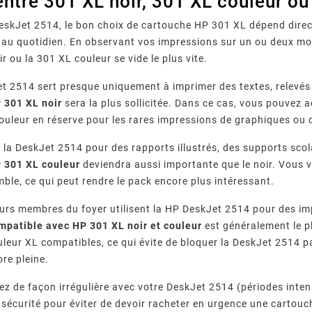
entre 301 XL noir, 301 XL couleur o
skJet 2514, le bon choix de cartouche HP 301 XL dépend direct
au quotidien. En observant vos impressions sur un ou deux mois
ir ou la 301 XL couleur se vide le plus vite.
et 2514 sert presque uniquement à imprimer des textes, relevé
 301 XL noir
sera la plus sollicitée. Dans ce cas, vous pouvez 
ouleur en réserve pour les rares impressions de graphiques ou d
ez la DeskJet 2514 pour des rapports illustrés, des supports sco
 301 XL couleur
deviendra aussi importante que le noir. Vous v
ble, ce qui peut rendre le pack encore plus intéressant.
urs membres du foyer utilisent la HP DeskJet 2514 pour des im
mpatible avec HP 301 XL noir et couleur
est généralement le p
uleur XL compatibles, ce qui évite de bloquer la DeskJet 2514 p
ore pleine.
ez de façon irrégulière avec votre DeskJet 2514 (périodes inten
e sécurité pour éviter de devoir racheter en urgence une cartouc