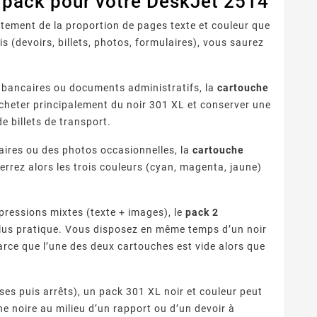
u pack pour votre DeskJet 2514
ement de la proportion de pages texte et couleur que
 (devoirs, billets, photos, formulaires), vous saurez
s bancaires ou documents administratifs, la
cartouche
acheter principalement du noir 301 XL et conserver une
e billets de transport.
laires ou des photos occasionnelles, la
cartouche
errez alors les trois couleurs (cyan, magenta, jaune)
pressions mixtes (texte + images), le
pack 2
lus pratique. Vous disposez en même temps d’un noir
arce que l’une des deux cartouches est vide alors que
ses puis arrêts), un pack 301 XL noir et couleur peut
he noire au milieu d’un rapport ou d’un devoir à