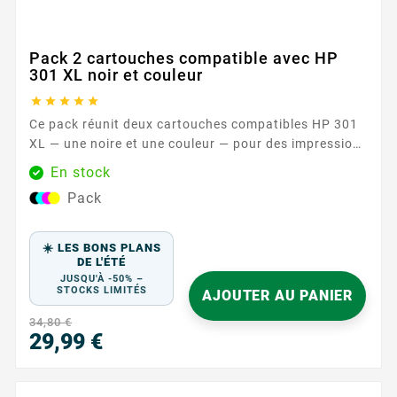
Pack 2 cartouches compatible avec HP
301 XL noir et couleur





Ce pack réunit deux cartouches compatibles HP 301
XL — une noire et une couleur — pour des impressions
sereines au quotidien. Conçues pour fonctionner
En stock
avec les imprimantes HP acceptant les références HP
Pack
301 / HP 301 XL , elles offrent une solution simple et
efficace pour vos documents, travaux scolaires et
supports...
☀️ LES BONS PLANS
DE L'ÉTÉ
JUSQU'À -50% –
STOCKS LIMITÉS
AJOUTER AU PANIER
34,80 €
29,99 €
Prix