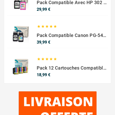
Pack Compatible Avec HP 302 XL Noir Et Couleur - SANS NIVEAU ENCRE
Prix
29,99 €





Pack Compatible Canon PG-540 XL / CL-541 XL – Noir & Couleur – Haute Capacité
Prix
39,99 €





Pack 12 Cartouches Compatible EPSON 603XL
Prix
18,99 €