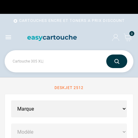
CARTOUCHES ENCRE ET TONERS A PRIX DISCOUNT

0

DESKJET 2512