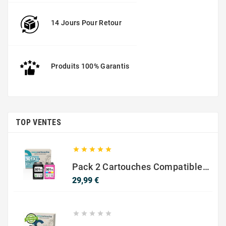
14 Jours Pour Retour
Produits 100% Garantis
TOP VENTES





Pack 2 Cartouches Compatible Avec HP 301 XL Noir Et Couleur
Prix
29,99 €




