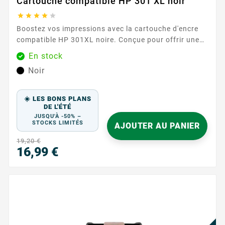
Cartouche compatible HP 301 XL noir





Boostez vos impressions avec la cartouche d'encre
compatible HP 301XL noire. Conçue pour offrir une
qualité d'impression exceptionnelle, cette cartouche
En stock
est idéale pour tous vos besoins d'impression, qu'il
Noir
s'agisse de documents professionnels ou de photos.
Notez que cette cartouche est sans niveau d'encre, ce
qui signifie qu'elle n'affiche pas les niveaux d'encre
☀️ LES BONS PLANS
restants. ...
DE L'ÉTÉ
JUSQU'À -50% –
STOCKS LIMITÉS
AJOUTER AU PANIER
19,20 €
16,99 €
Prix
PR