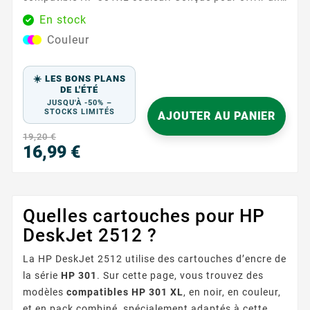
qualité d'impression exceptionnelle, cette cartouche
En stock
est idéale pour tous vos besoins d'impression, qu'il
Couleur
s'agisse de documents professionnels ou de photos
colorées. Caractéristiques principales : Couleurs :
Cyan, Magenta, Jaune ...
☀️ LES BONS PLANS
DE L'ÉTÉ
JUSQU'À -50% –
STOCKS LIMITÉS
AJOUTER AU PANIER
19,20 €
16,99 €
Prix
Quelles cartouches pour HP
DeskJet 2512 ?
La HP DeskJet 2512 utilise des cartouches d’encre de
la série
HP 301
. Sur cette page, vous trouvez des
modèles
compatibles HP 301 XL
, en noir, en couleur,
et en pack combiné, spécialement adaptés à cette