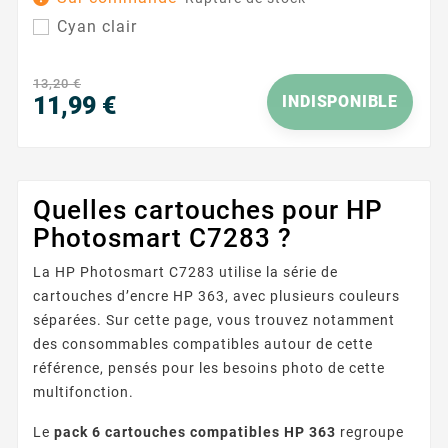
où la finesse des nuances compte. Pensée pour
Cyan clair
fonctionner avec les imprimantes utilisant la
référence HP 363 , elle s’intègre facilement à votre
routine d’impression quotidienne et aide à
13,20 €
préserver...
11,99 €
INDISPONIBLE
Prix
Quelles cartouches pour HP
Photosmart C7283 ?
La HP Photosmart C7283 utilise la série de
cartouches d’encre HP 363, avec plusieurs couleurs
séparées. Sur cette page, vous trouvez notamment
des consommables compatibles autour de cette
référence, pensés pour les besoins photo de cette
multifonction.
Le
pack 6 cartouches compatibles HP 363
regroupe