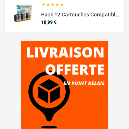





Pack 12 Cartouches Compatible EPSON 603XL
Prix
18,99 €