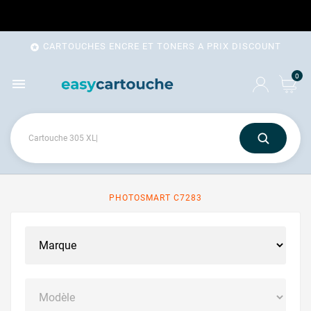
CARTOUCHES ENCRE ET TONERS A PRIX DISCOUNT

0

PHOTOSMART C7283