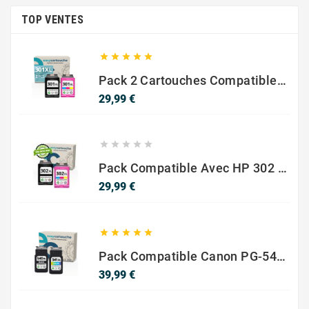
TOP VENTES





Pack 2 Cartouches Compatible Avec HP 301 XL Noir Et Couleur
Prix
29,99 €





Pack Compatible Avec HP 302 XL Noir Et Couleur - SANS NIVEAU ENCRE
Prix
29,99 €





Pack Compatible Canon PG-540 XL / CL-541 XL – Noir & Couleur – Haute Capacité
Prix
39,99 €