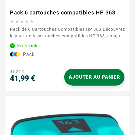
Pack 6 cartouches compatibles HP 363





Pack de 6 Cartouches Compatibles HP 363 Découvrez
le pack de 6 cartouches compatibles HP 363, conçu
pour répondre à tous vos besoins d'impression avec
En stock
une qualité exceptionnelle. Ce pack inclut les
Pack
couleurs suivantes : cyan, magenta, jaune, cyan clair,
magenta clair et noir. Parfaitement adapté à une
utilisation quotidienne, il assure des impressions
49,20 €
nettes et éclatantes, idéales...
41,99 €
AJOUTER AU PANIER
Prix