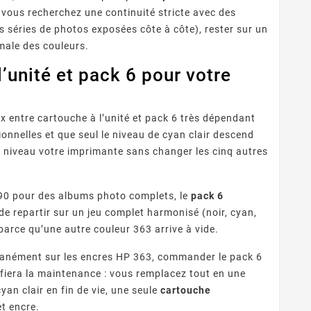
i vous recherchez une continuité stricte avec des
es séries de photos exposées côte à côte), rester sur un
male des couleurs.
unité et pack 6 pour votre
x entre cartouche à l’unité et pack 6 très dépendant
nnelles et que seul le niveau de cyan clair descend
à niveau votre imprimante sans changer les cinq autres
 Fournisseurs
Quelles Marques Offrent Les
Q
sent Une Qualité
Meilleures Garanties Sur Les
 reconnaître un
Découvrez quelles marques de
ion Optimale Avec
Cartouches D’encre
eur de cartouches
cartouches compatibles
pro
s Cartouches
Compatibles ?
7190 pour des albums photo complets, le
pack 6
patibles ?
s fiable ? Contrôle
offrent les meilleures
ra
e repartir sur un jeu complet harmonisé (noir, cyan,
puces, garanties,
garanties : fabricants
 parce qu’une autre couleur 363 arrive à vide.
ISO/STMC, avis
premium, certifications,
com
és et stock ...
garanties 1 à 2 ans et ...
tanément sur les encres HP 363, commander le pack 6
fiera la maintenance : vous remplacez tout en une
yan clair en fin de vie, une seule
cartouche
t encre.