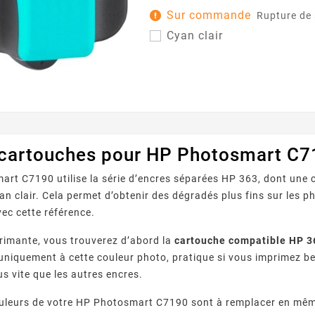
idéale pour les dégradés, les pho
Sur commande
Rupture de
graphiques où la finesse des nu
Cyan clair
Pensée pour fonctionner avec le
utilisant la référence HP 363 , elle s’intègre
facilement à votre routine d’imp
et aide à préserver...
 cartouches pour HP Photosmart C7
rt C7190 utilise la série d’encres séparées HP 363, dont une 
an clair. Cela permet d’obtenir des dégradés plus fins sur les p
ec cette référence.
rimante, vous trouverez d’abord la
cartouche compatible HP 36
e uniquement à cette couleur photo, pratique si vous imprimez b
lus vite que les autres encres.
couleurs de votre HP Photosmart C7190 sont à remplacer en mê