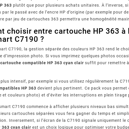
HP 363
plutôt que pour plusieurs achats unitaires. À l’inverse, s
és par le passé avec de l’encre HP d’origine (par exemple pour d
cre par jeu de cartouches 363 permettra une homogénéité maxi
choisir entre cartouche HP 363 à l’
art C7190 ?
art C7190, la gestion séparée des couleurs HP 363 rend le choi
e d’impression photo. Si vous imprimez quelques photos occasio
a
cartouche compatible HP 363 cyan clair
suffit pour remettre 
r Fréquents
Imprimante Epson : Que
Quels
 Canon :
Faire Face Au Message «
Garantis
00, 5B00,
Votre imprimante Epson
Comment
épannage
Cartouche Non Reconnue » ?
D’impress
reconnue…
affiche « cartouche non
fourniss
Leur
plus intensif, par exemple si vous utilisez régulièrement la C
Com
messages
reconnue » ? Causes, méthode
compatible
mpatibles HP 363
devient plus pertinent. Ce pack vous permet d
 imprimante
de réinitialisation en 7 étapes,
qualité, 
et couleurs photo) et d’éviter les interruptions en plein tirage
ez chaque
piège des mises à jour
normes 
 pas.
firmware et ...
vérifi
osmart C7190 commence à afficher plusieurs niveaux bas simul
sieurs cartouches séparées vous fera gagner du temps et simpli
ion. Inversement, si l’écran de la C7190 signale uniquement le c
 363 cyan clair
est un choix logique pour optimiser votre budge