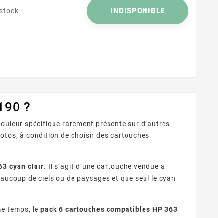
tos et les
INDISPONIBLE
 stock
ances compte.
s imprimantes
ression quotidienne
190 ?
couleur spécifique rarement présente sur d’autres
hotos, à condition de choisir des cartouches
3 cyan clair
. Il s’agit d’une cartouche vendue à
eaucoup de ciels ou de paysages et que seul le cyan
me temps, le
pack 6 cartouches compatibles HP 363