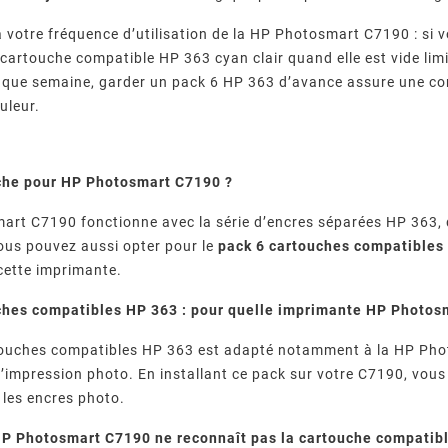
à votre fréquence d’utilisation de la HP Photosmart C7190 : si
cartouche compatible HP 363 cyan clair quand elle est vide limi
que semaine, garder un pack 6 HP 363 d’avance assure une cont
uleur.
che pour HP Photosmart C7190 ?
rt C7190 fonctionne avec la série d’encres séparées HP 363, 
ous pouvez aussi opter pour le
pack 6 cartouches compatibles
cette imprimante.
ches compatibles HP 363 : pour quelle imprimante HP Photos
ouches compatibles HP 363 est adapté notamment à la HP Photo
l’impression photo. En installant ce pack sur votre C7190, vous 
 les encres photo.
P Photosmart C7190 ne reconnaît pas la cartouche compatib