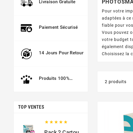
PHOTOSMA
Livraison Gratuite
Pour votre im
adaptées à ce
fiable pour vo
Paiement Sécurisé
Vous pouvez o
votre budget t
également disp
14 Jours Pour Retour
Choisissez la 
Produits 100%
2 produits
Garantis
TOP VENTES





Pack 2 Cartouches Compatible Avec HP 301 XL Noir Et Couleur