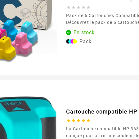





Pack de 6 Cartouches Compatibl
Découvrez le pack de 6 cartouch
363, conçu pour répondre à tous
En stock
d'impression avec une qualité ex
Pack
pack inclut les couleurs suivante
jaune, cyan clair, magenta clair e
Parfaitement adapté à une utilis
il assure des impressions nettes 
idéales...
Cartouche compatible HP 





La Cartouche compatible HP 363 cyan clair est
conçue pour offrir une couleur dél