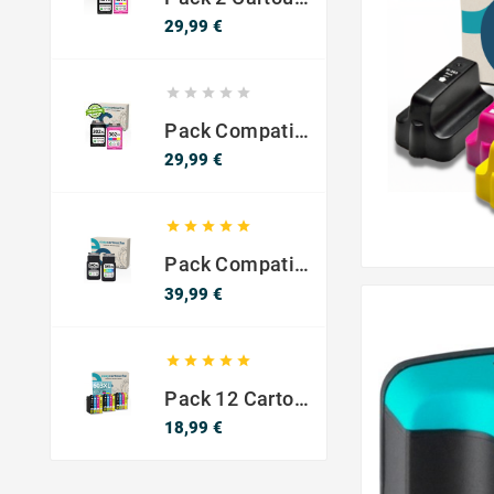
Prix
29,99 €





Pack Compatible Avec HP 302 XL Noir Et Couleur - SANS NIVEAU ENCRE
Prix
29,99 €





Pack Compatible Canon PG-540 XL / CL-541 XL – Noir & Couleur – Haute Capacité
Prix
39,99 €





Pack 12 Cartouches Compatible EPSON 603XL
Prix
18,99 €