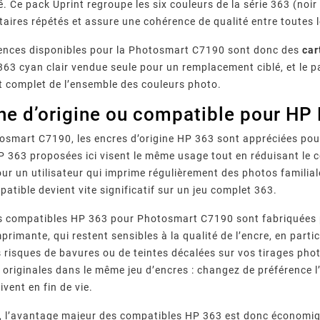
. Ce pack Uprint regroupe les six couleurs de la série 363 (noir +
taires répétés et assure une cohérence de qualité entre toutes l
rences disponibles pour la Photosmart C7190 sont donc des
car
63 cyan clair vendue seule pour un remplacement ciblé, et le 
 complet de l’ensemble des couleurs photo.
he d’origine ou compatible pour HP
osmart C7190, les encres d’origine HP 363 sont appréciées pour
 363 proposées ici visent le même usage tout en réduisant le 
r un utilisateur qui imprime régulièrement des photos familiales
patible devient vite significatif sur un jeu complet 363.
s compatibles HP 363 pour Photosmart C7190 sont fabriquées p
mprimante, qui restent sensibles à la qualité de l’encre, en part
es risques de bavures ou de teintes décalées sur vos tirages pho
 originales dans le même jeu d’encres : changez de préférence l
ivent en fin de vie.
 l’avantage majeur des compatibles HP 363 est donc économiqu