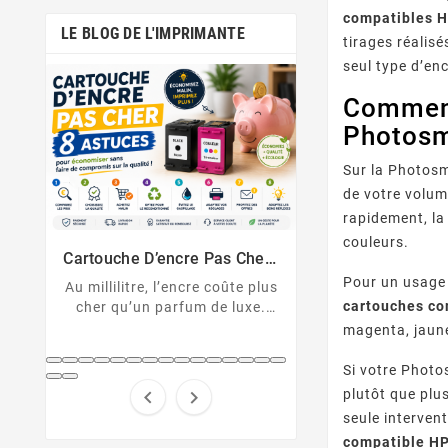
compatibles 
LE BLOG DE L'IMPRIMANTE
tirages réalis
seul type d’en
Comment 
Photosm
Sur la Photosm
de votre volum
rapidement, l
Comment Désactiver La Puce
Messages D’erreu
De La Cartouche HP
Sur Imprimante
couleurs.
Cartouche HP non reconnue ?
U043, 1403, B2
Solutions Et D
er :
Découvrez comment
cartouche non 
nt
Pour un usage 
 plus
désactiver la protection des
Décryptez les 
cartouches co
xe.
cartouches HP et contourner
d'erreur de votre
pert
magenta, jaune 
la puce HP en toute légalité.
Canon et résolv
hes
code pas à
...
Si votre Phot
plutôt que plu


seule intervent
compatible HP