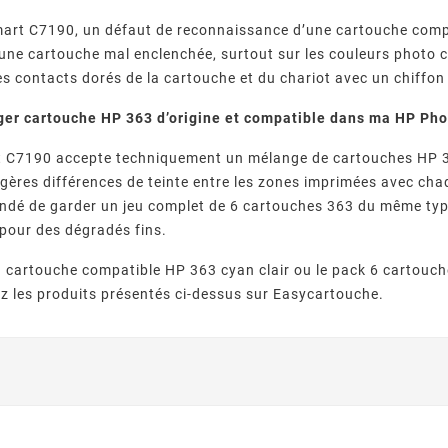
mart C7190, un défaut de reconnaissance d’une cartouche comp
une cartouche mal enclenchée, surtout sur les couleurs photo c
es contacts dorés de la cartouche et du chariot avec un chiffon 
ger cartouche HP 363 d’origine et compatible dans ma HP Ph
 C7190 accepte techniquement un mélange de cartouches HP 36
égères différences de teinte entre les zones imprimées avec ch
ndé de garder un jeu complet de 6 cartouches 363 du même type
 pour des dégradés fins.
a cartouche compatible HP 363 cyan clair ou le pack 6 cartou
z les produits présentés ci-dessus sur Easycartouche.