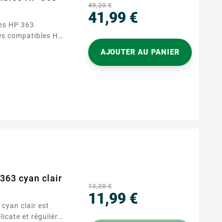
49,20 €
41,99 €
es HP 363
Prix
es compatibles HP
 vos besoins
AJOUTER AU PANIER
ceptionnelle. Ce
s : cyan, magenta,
t noir.
ation quotidienne,
et éclatantes,
363 cyan clair
13,20 €
11,99 €
Prix
icate et régulière,