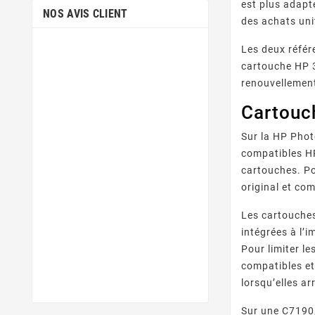
est plus adapté
NOS AVIS CLIENT
des achats uni
Les deux réfé
cartouche HP 3
renouvellement
Cartouc
Sur la HP Phot
compatibles HP
cartouches. Pou
original et com
Les cartouche
intégrées à l’i
Pour limiter l
compatibles et
lorsqu’elles arr
Sur une C7190,