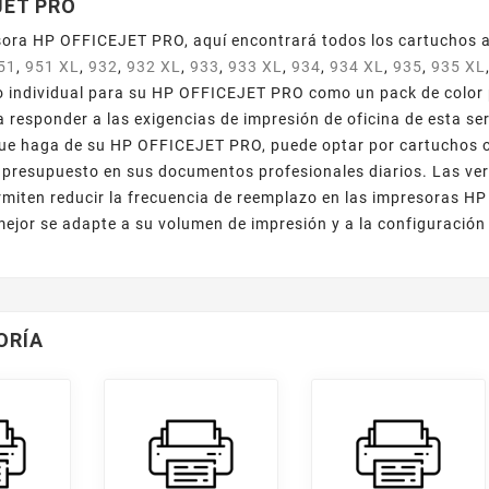
JET PRO
ora HP OFFICEJET PRO, aquí encontrará todos los cartuchos ad
51
,
951 XL
,
932
,
932 XL
,
933
,
933 XL
,
934
,
934 XL
,
935
,
935 XL
 individual para su HP OFFICEJET PRO como un pack de color p
 responder a las exigencias de impresión de oficina de esta ser
ue haga de su HP OFFICEJET PRO, puede optar por cartuchos orig
 presupuesto en sus documentos profesionales diarios. Las ve
rmiten reducir la frecuencia de reemplazo en las impresoras HP
mejor se adapte a su volumen de impresión y a la configuraci
ORÍA